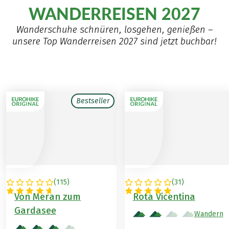
WANDERREISEN 2027
Wanderschuhe schnüren, losgehen, genießen –
unsere Top Wanderreisen 2027 sind jetzt buchbar!
Bestseller
(
115
)
(
31
)
ITALIEN
PORTUGAL
Von Meran zum
Rota Vicentina
Gardasee
Wandern