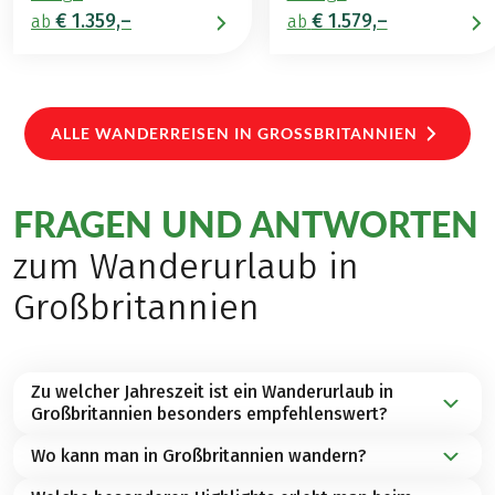
€ 1.359,–
€ 1.579,–
ab
ab
ALLE WANDERREISEN IN GROSSBRITANNIEN
FRAGEN UND ANTWORTEN
zum Wanderurlaub in
Großbritannien
Zu welcher Jahreszeit ist ein Wanderurlaub in
Großbritannien besonders empfehlenswert?
Wo kann man in Großbritannien wandern?
Besonders empfehlenswert ist das Wandern in
Großbritannien von
März bis Oktober
.