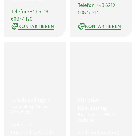
Telefon:
+43 6219
Telefon:
+43 6219
60877 214
60877 120
KONTAKTIEREN
KONTAKTIEREN
Jakob Zellinger
Christian
Teamleitung Online-
Kemperling
Marketing
Fachexperte SEO &
Website
Paid- und
organisches Online-
Weiterentwicklung