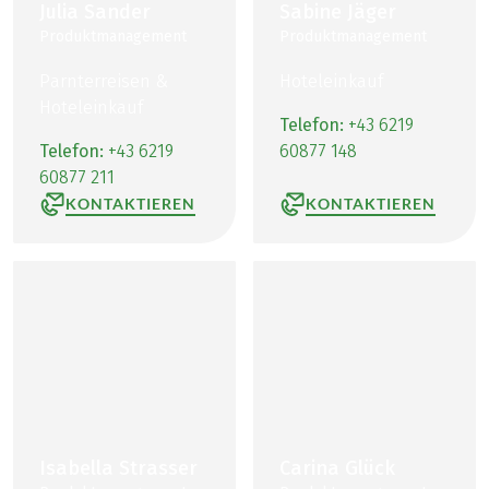
Julia Sander
Sabine Jäger
Produktmanagement
Produktmanagement
Parnterreisen &
Hoteleinkauf
Hoteleinkauf
Telefon:
+43 6219
Telefon:
+43 6219
60877 148
60877 211
KONTAKTIEREN
KONTAKTIEREN
Isabella Strasser
Carina Glück