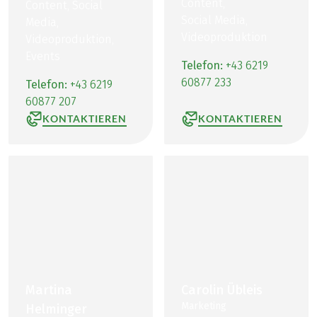
Content,
Content, Social
Social Media,
Media,
Videoproduktion
Videoproduktion,
Events
Telefon:
+43 6219
60877 233
Telefon:
+43 6219
60877 207
KONTAKTIEREN
KONTAKTIEREN
Martina
Carolin Übleis
Marketing
Helminger