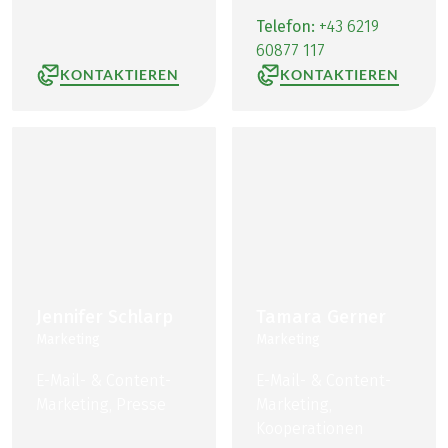
Telefon:
+43 6219
60877 117
KONTAKTIEREN
KONTAKTIEREN
Jennifer Schlarp
Tamara Gerner
Marketing
Marketing
E-Mail- & Content-
E-Mail- & Content-
Marketing, Presse
Marketing,
Kooperationen