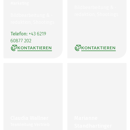
Marketing
Bildbearbeitung & -
redaktion, Shootings
Bildbearbeitung & -
redaktion, Shootings
Telefon:
+43 6219
60877 202
KONTAKTIEREN
KONTAKTIEREN
Claudia Wallner
Marianne
Teamleitung Vertrieb
Standhartinger