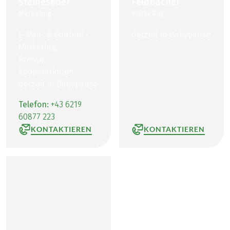
Stemeseder
Feldbacher
Marketing
Marketing
E-Mail- & Content-
derzeit in Babypause
Marketing,
Presse,
Kooperationen
derzeit in Babypause
Telefon:
+43 6219
60877 223
KONTAKTIEREN
KONTAKTIEREN