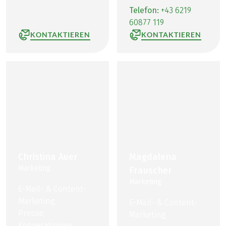
Telefon:
+43 6219
60877 119
KONTAKTIEREN
KONTAKTIEREN
Christina Auer
Magdalena
Marketing
Frauscher
Marketing
E-Mail- & Content-
Marketing,
E-Mail- & Content-
Presse,
Marketing
Kooperationen