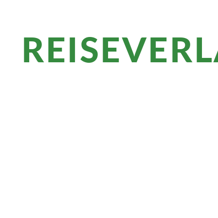
REISEVER
Überblick
Sie wandern auf der Via Claudia Augusta
Obstgärten, Burgen und Reinhold Messn
Weg, die grandiosen Blicke auf Ortlerma
Mühen.