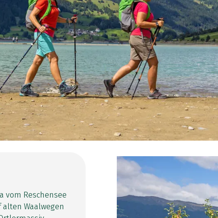
sta vom Reschensee
uf alten Waalwegen