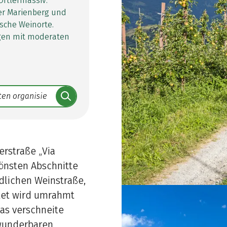
Ortlermassiv.
er Marienberg und
sche Weinorte.
egen mit moderaten
rstraße „Via
önsten Abschnitte
dlichen Weinstraße,
rtet wird umrahmt
as verschneite
wunderbaren