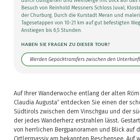
durch Obstgärten und Weinberge mit Blick auf das 
Besuch von Reinhold Messners Schloss Juval, Klost
der Churburg. Durch die Kurstadt Meran und maleri
Tagesetappen von 10-21 km auf gut befestigten W
Anstiegen bis 6,5 Stunden.
HABEN SIE FRAGEN ZU DIESER TOUR?
Translate: a11y.faq.search
Auf Ihrer Wanderwoche entlang der alten Röme
Claudia Augusta“ entdecken Sie einen der sch
Südtirols zwischen dem Vinschgau und der sü
der jedes Wanderherz erstrahlen lässt. Gesta
von herrlichen Bergpanoramen und Blick auf d
Ortlermassiv am bekannten Reschensee. Auf 