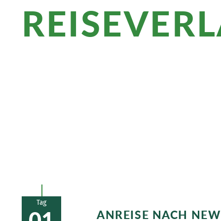
REISEVER
Überblick
In Wales wandern Sie an der Küste, wo 
Whitesands Bay die Füße in den Sand s
Head“ ist weithin sichtbar, auf den Ram
Tag
01
ANREISE NACH NE