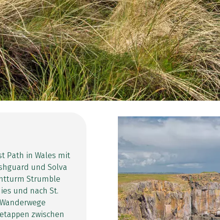
 Path in Wales mit
Fishguard und Solva
chtturm Strumble
ies und nach St.
e Wanderwege
esetappen zwischen