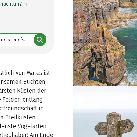
rnachtung in
lich von Wales ist
einsamen Buchten,
ärsten Küsten der
 Felder, entlang
tfreundschaft in
en Steilküsten
denste Vogelarten,
rliebhaber! Am Ende