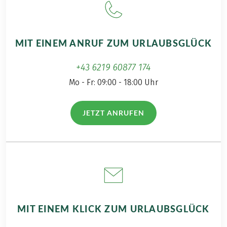
die "Eurobike & Eurohike
(DE & EN) und kaum Vor
darüber, welche Vielfalt
wirklich erwarten wird. L
MIT EINEM ANRUF ZUM URLAUBSGLÜCK
+43 6219 60877 174
Mo - Fr: 09:00 - 18:00 Uhr
JETZT ANRUFEN
(LINK ÖFFNET IN NEUEM TAB)
MIT EINEM KLICK ZUM URLAUBSGLÜCK