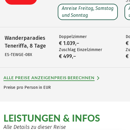
31
Anreise Freitag, Samstag
und Sonntag
Doppelzimmer
D
Wanderparadies
€ 1.039,–
€
Teneriffa, 8 Tage
Zuschlag Einzelzimmer
Zu
ES-TEWGE-08X
€ 499,–
€
ALLE PREISE ANZEIGEN
PREIS BERECHNEN
Preise pro Person in EUR
LEISTUNGEN & INFOS
Alle Details zu dieser Reise