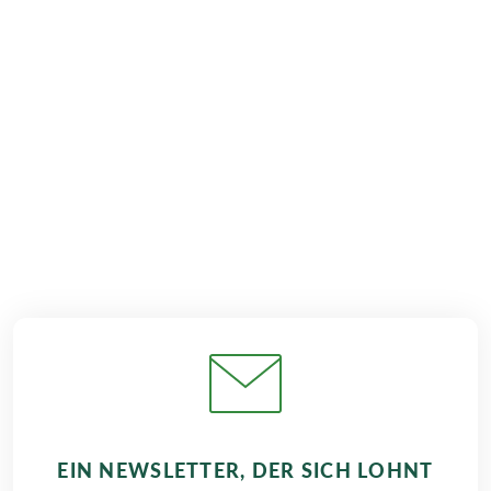
€ 829,–
€ 989,–
ab
ab
€ 1.039,–
2026
2027
ab
BUCHEN
EIN NEWSLETTER, DER SICH LOHNT