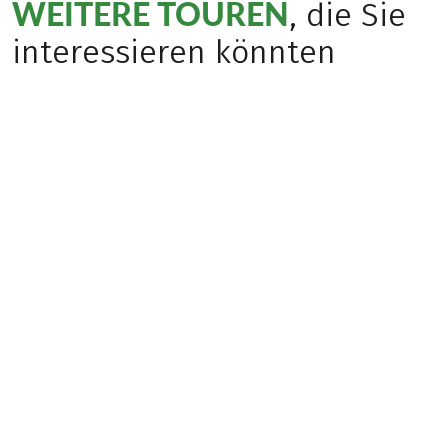
WEITERE TOUREN
, die Sie
interessieren könnten
Bestseller
Herbstreise
(
77
)
(
24
)
SPANIEN
ITALIEN
Mallorca – Trans
Sardinien Ostküste
Tramuntana
Bergwandern
Bergwandern