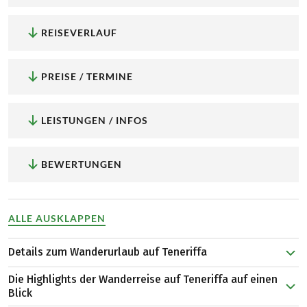
REISEVERLAUF
PREISE / TERMINE
LEISTUNGEN / INFOS
BEWERTUNGEN
ALLE AUSKLAPPEN
Details zum Wanderurlaub auf Teneriffa
Das Teno-Gebirge, die Schlucht von Masca, der Teide oder
Die Highlights der Wanderreise auf Teneriffa auf einen
das idyllische Küstenstädtchen Garachico: Kein Highlight
Blick