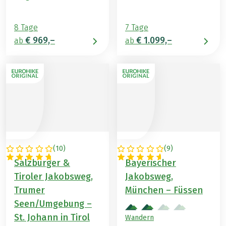
8 Tage
7 Tage
€ 969,–
€ 1.099,–
ab
ab
(
10
)
(
9
)
ÖSTERREICH
DEUTSCHLAND
Salzburger &
Bayerischer
Tiroler Jakobsweg,
Jakobsweg,
Trumer
München – Füssen
Seen/Umgebung –
St. Johann in Tirol
Wandern