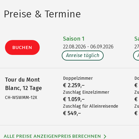
Preise & Termine
Saison
1
S
22.08.2026 - 06.09.2026
27
BUCHEN
Anreise täglich
Doppelzimmer
D
Tour du Mont
€ 2.259,–
€
Blanc, 12 Tage
Zuschlag Einzelzimmer
Zu
CH-WSWMM-12X
€ 1.059,–
€
Zuschlag für Alleinreisende
Zu
€ 549,–
€
ALLE PREISE ANZEIGEN
PREIS BERECHNEN