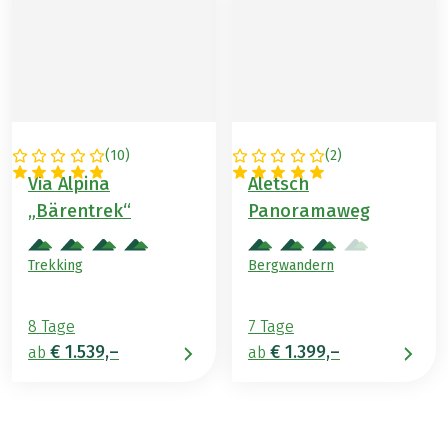
(
10
)
(
2
)
SCHWEIZ
SCHWEIZ
Via Alpina
Aletsch
„Bärentrek“
Panoramaweg
Trekking
Bergwandern
8 Tage
7 Tage
€ 1.539,–
€ 1.399,–
ab
ab