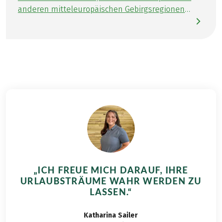
anderen mitteleuropäischen Gebirgsregionen
vorkommen, ist beinahe zu jeder Jahreszeit
möglich. Die genaue Vegetationszeit hängt von
der Höhenlage und dem Mikroklima ab – je höher,
desto später beginnt die Vegetationsperiode.
Besonders die Alpenregionen haben ihr eigenes
Mikroklima, das sich auf die Blüte- und Erntezeit
auswirken kann. Auch ist dies oft vom
individuellen Standort, aber auch von der
Sonneneinstrahlung und der Bodenfeuchtigkeit,
abhängig. Im Winter empfiehlt es sich, auf Vorräte
zurückzugreifen. Lesen Sie über kulinarische als
auch heilkundliche Aspekte zu den Pflanzen und
unsere schönsten Wanderreisen im Alpenraum in
„ICH FREUE MICH DARAUF, IHRE
Österreich, Deutschland, Italien, der Schweiz,
URLAUBSTRÄUME WAHR WERDEN ZU
Frankreich oder Slowenien. Interessieren Sie sich
LASSEN.“
auch für das Überqueren der Alpen?
Katharina
Sailer