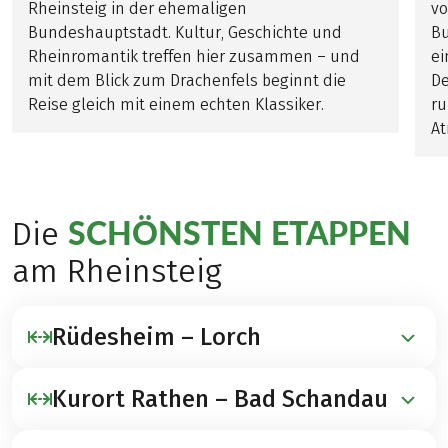
Rheinsteig in der ehemaligen
vo
Bundeshauptstadt. Kultur, Geschichte und
Bu
Rheinromantik treffen hier zusammen – und
ei
mit dem Blick zum Drachenfels beginnt die
De
Reise gleich mit einem echten Klassiker.
ru
At
SCHÖNSTEN ETAPPEN
Die
am Rheinsteig
Rüdesheim – Lorch
Kurort Rathen – Bad Schandau
16
| ↗
|
KILOMETER
350 METER AUFSTIEG
↘
350 METER
ABSTIEG