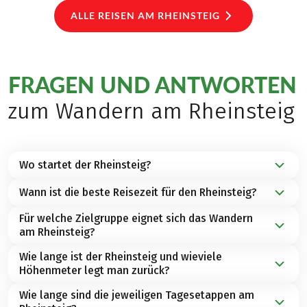
ALLE REISEN AM RHEINSTEIG
FRAGEN UND ANTWORTEN
zum Wandern am Rheinsteig
Wo startet der Rheinsteig?
Wann ist die beste Reisezeit für den Rheinsteig?
Der Rheinsteig beginnt in
Bonn
und führt entlang
des rechten Rheinufers bis
Für welche Zielgruppe eignet sich das Wandern
Die beste Reisezeit für eine Wanderreise am
nach
Wiesbaden
in
Mitteldeutschland
.
am Rheinsteig?
Rheinsteig ist
von April bis Oktober
.
Wie lange ist der Rheinsteig und wieviele
Der Rheinsteig ist unserem
Höhenmeter legt man zurück?
Wandertyp
"Bergwandern"
zugeordnet. Die
Routenführung leitet Sie zumeist auf Winzerwegen
Wie lange sind die jeweiligen Tagesetappen am
Die Gesamtlänge des Rheinsteigs beträgt etwa
320