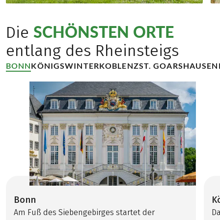
SCHÖNSTEN ORTE
Die
entlang des Rheinsteigs
BONN
KÖNIGSWINTER
KOBLENZ
ST. GOARSHAUSEN
Bonn
K
Am Fuß des Siebengebirges startet der
Da