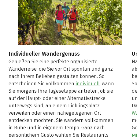
im Grünen zu
bekanntesten und
verbringen und dabei
beliebtesten Tracks in
die Akkus wieder so
Deutschland,
richtig aufzuladen. Sie
Österreich,
haben ein paar freie
Großbritannien und
Tage zur Verfügung
Spanien
und sehnen sich nach
herausgepickt, die wir
weiten
Individueller Wandergenuss
U
Ihnen besonders ans
Almlandschaften,
Genießen Sie eine perfekte organisierte
Na
Herz legen möchten.
charmanten
Wanderreise, die Sie vor Ort spontan und ganz
ab
Weinbergen oder
nach Ihrem Belieben gestalten können. So
be
Gipfelglück? Hier
entscheiden Sie vollkommen
individuell
, wann
So
finden Sie zahlreiche
Sie morgens Ihre Tagesetappe antreten, ob sie
de
Reiseinspirationen für
auf der Haupt- oder einer Alternativstrecke
un
einen Wander-
unterwegs sind, an einem Lieblingsplatz
Da
Kurzurlaub. Dabei
verweilen oder einen nahegelegenen Ort
W
müssen Sie
entdecken möchten. Sie wandern vollkommen
me
keineswegs weit in die
in Ruhe und in eigenem Tempo. Ganz nach
Ge
Ferne schweifen. Auf
persönlichem Gusto wählen Sie Restaurants
M