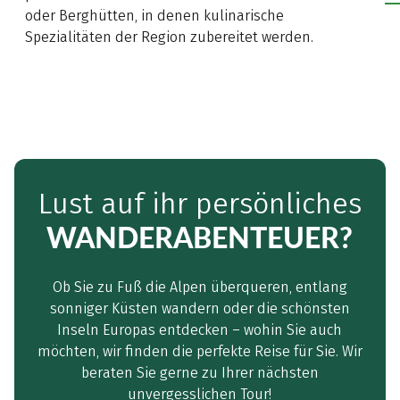
den nachfolgenden
oder Berghütten, in denen kulinarische
Reisetipps genießen
Spezialitäten der Region zubereitet werden.
Sie eine kurze Anreise
und sind im
Handumdrehen in
den Bergen. Klingt
verlockend, oder?
Lust auf ihr persönliches
WANDERABENTEUER?
Ob Sie zu Fuß die Alpen überqueren, entlang
sonniger Küsten wandern oder die schönsten
Inseln Europas entdecken – wohin Sie auch
möchten, wir finden die perfekte Reise für Sie. Wir
beraten Sie gerne zu Ihrer nächsten
unvergesslichen Tour!