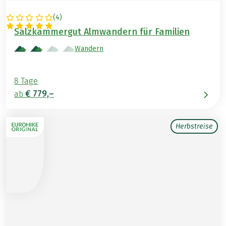
(
4
)
ÖSTERREICH
Salzkammergut Almwandern für Familien
Wandern
8 Tage
€ 779,–
ab
Herbstreise