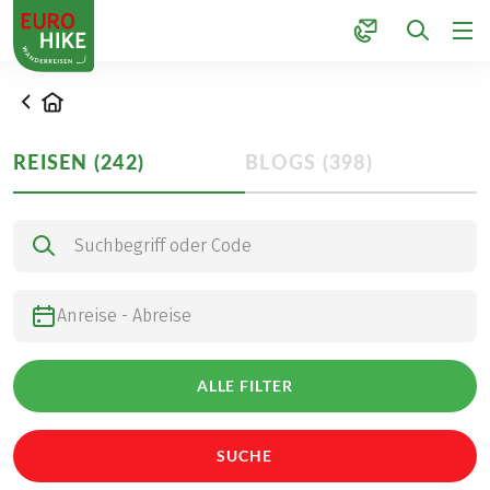
1
Startseite
REISEN
(
242
)
BLOGS
(
398
)
Nach Touren suchen
ALLE FILTER
SUCHE