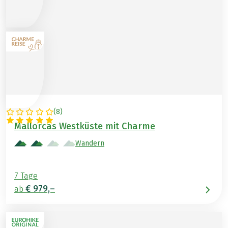
(
8
)
SPANIEN
Mallorcas Westküste mit Charme
Wandern
7 Tage
€ 979,–
ab