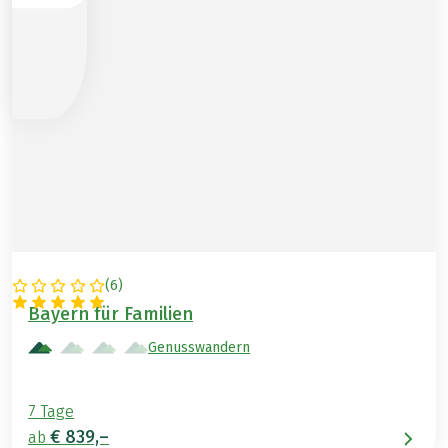
(
6
)
DEUTSCHLAND
Bayern für Familien
Genusswandern
7 Tage
€ 839,–
ab