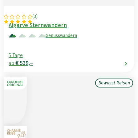
(
3
)
PORTUGAL
Algarve Sternwandern
Genusswandern
5 Tage
€ 539,–
ab
Bewusst Reisen