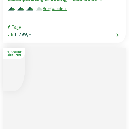
Bergwandern
6 Tage
€ 799,–
ab