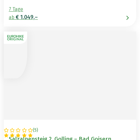
7 Tage
€ 1.049,–
ab
(
5
)
ÖSTERREICH
Salzalpensteig 2, Golling – Bad Goisern