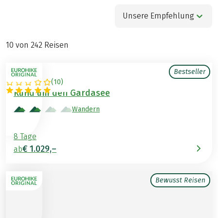
Unsere Empfehlung
10
von
242
Reisen
Bestseller
(
10
)
ITALIEN
Rund um den Gardasee
Wandern
8 Tage
€ 1.029,–
ab
Bewusst Reisen