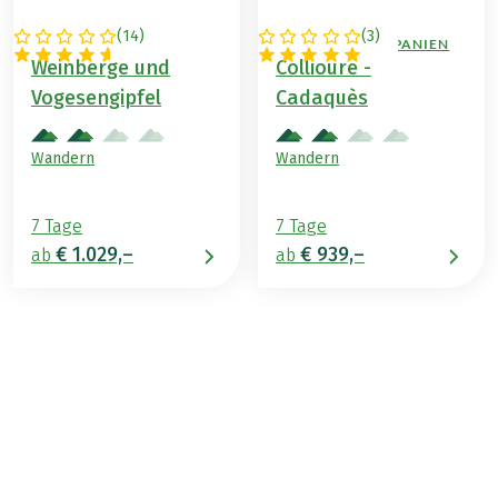
(
14
)
(
3
)
FRANKREICH
FRANKREICH / SPANIEN
Weinberge und
Collioure -
Vogesengipfel
Cadaquès
Wandern
Wandern
7 Tage
7 Tage
€ 1.029,–
€ 939,–
ab
ab
€ 1.099,–
ab
BUCHEN