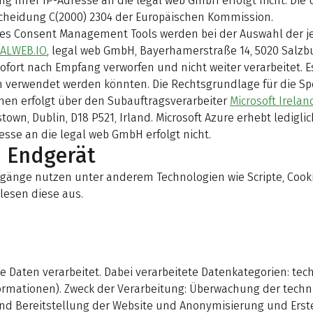
 Ihrer IP-Adresse an die legal web GmbH erfolgt nicht. Die Ü
cheidung C(2000) 2304 der Europäischen Kommission.
s Consent Management Tools werden bei der Auswahl der jew
ALWEB.IO
, legal web GmbH, Bayerhamerstraße 14, 5020 Salzbu
fort nach Empfang verworfen und nicht weiter verarbeitet. 
n verwendet werden könnten. Die Rechtsgrundlage für die Spei
onen erfolgt über den Subauftragsverarbeiter
Microsoft Irelan
n, Dublin, D18 P521, Irland. Microsoft Azure erhebt lediglic
sse an die legal web GmbH erfolgt nicht.
m Endgerät
gänge nutzen unter anderem Technologien wie Scripte, Cookie
lesen diese aus.
aten verarbeitet. Dabei verarbeitete Datenkategorien: tech
nformationen). Zweck der Verarbeitung: Überwachung der tech
nd Bereitstellung der Website und Anonymisierung und Erstel