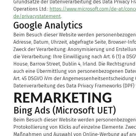
Grundsätze der Datenverarbeitung des Data Privacy Fra
Operations Ltd.:
https://www.microsoft.com/de-at/conc
de/privacystatement
.
Google Analytics
Beim Besuch dieser Website werden personenbezogene D
Adresse, Datum, Uhrzeit, abgefragte Seite, Browser-In
Zweck der Verarbeitung: Anonymisierung und Erstellu
die Verarbeitung: Ihre Einwilligung nach Art. 6 (1) a 
House, Barrow Street, Dublin 4, Irland. Die Rechtsgrund
auch eine Übermittlung von personenbezogenen Daten 
Art. 45 DSGVO iVm der Angemessenheitsentscheidung C
Datenverarbeitung des Data Privacy Frameworks (DPF) v
REMARKETING
Bing Ads (Microsoft UET)
Beim Besuch dieser Website werden personenbezogene D
Protokollierung von Klicks auf einzelne Elemente. Zw
Maßnahmen und Auswahl von Online-Werbung auf ande