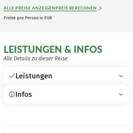
ALLE PREISE ANZEIGEN
PREIS BERECHNEN
Preise pro Person in EUR
LEISTUNGEN & INFOS
Alle Details zu dieser Reise
Leistungen
Infos
ENTHALTEN
Übernachtungen in 3***-Hotels, Gasthöfen und
Pensionen
ANREISE / PARKEN / ABREISE
Frühstück
Anreise per Bahn nach Eisenach
Gepäcktransfer