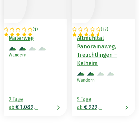
(
1
)
(
17
)
DEUTSCHLAND
DEUTSCHLAND
Malerweg
Altmühltal
Panoramaweg,
Treuchtlingen –
Wandern
Kelheim
Wandern
9 Tage
9 Tage
€ 1.089,–
€ 929,–
ab
ab