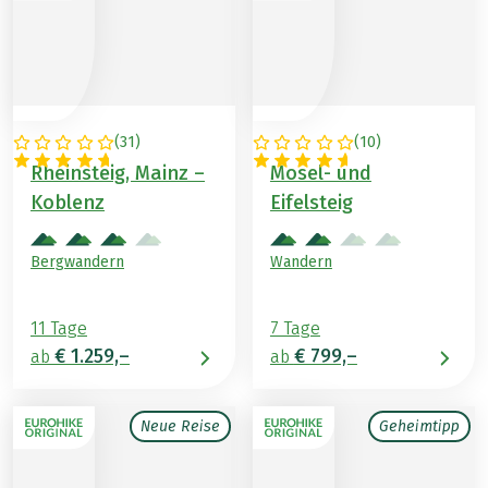
(
31
)
(
10
)
DEUTSCHLAND
DEUTSCHLAND
Rheinsteig, Mainz –
Mosel- und
Koblenz
Eifelsteig
Bergwandern
Wandern
11 Tage
7 Tage
€ 1.259,–
€ 799,–
ab
ab
Neue Reise
Geheimtipp