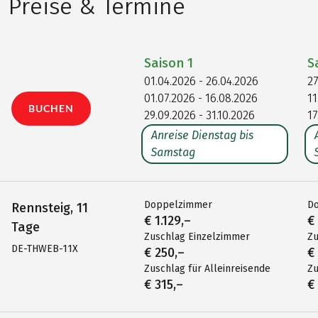
Preise & Termine
Saison
1
S
01.04.2026 - 26.04.2026
27
01.07.2026 - 16.08.2026
11
BUCHEN
29.09.2026 - 31.10.2026
17
Anreise Dienstag bis
Samstag
Doppelzimmer
D
Rennsteig, 11
€ 1.129,–
€
Tage
Zuschlag Einzelzimmer
Zu
DE-THWEB-11X
€ 250,–
€
Zuschlag für Alleinreisende
Zu
€ 315,–
€