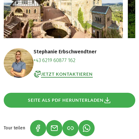
Stephanie Erbschwendtner
+43 6219 60877 162
JETZT KONTAKTIEREN
SEITE ALS PDF HERUNTERLADEN
Tour teilen
(LINK ÖFFNET IN NEUEM TAB)
(LINK ÖFFNET IN NEUEM TAB)
(LINK ÖFFNET IN NEU