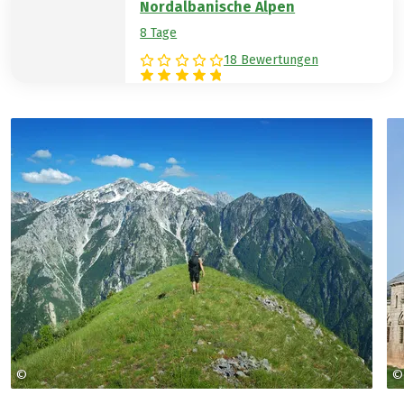
Nordalbanische Alpen
8 Tage
18 Bewertungen
©
©
Zbulo