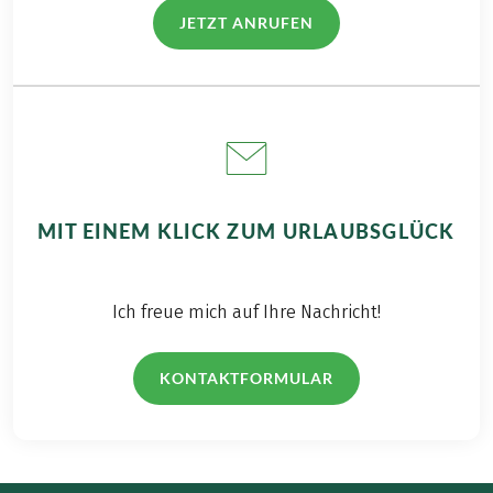
erfahren Sie im
im Alpenraum in
JETZT ANRUFEN
(LINK ÖFFNET IN NEUEM TAB)
folgenden
Österreich, Deutschland,
Reisebericht.
Italien, der Schweiz,
Frankreich oder
Slowenien. Interessieren
Sie sich auch für das
Überqueren der Alpen?
MIT EINEM KLICK ZUM URLAUBSGLÜCK
Ich freue mich auf Ihre Nachricht!
KONTAKTFORMULAR