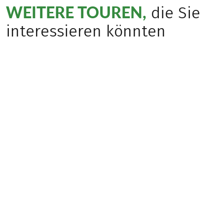
WEITERE TOUREN,
die Sie
interessieren könnten
(
40
)
DEUTSCHLAND /
ÖSTERREICH
(
21
)
ÖSTERREICH / DEUTSCHLAND
Bayerische &
Salzalpensteig 2,
Salzburger Alpen
Königssee/Berchtesga