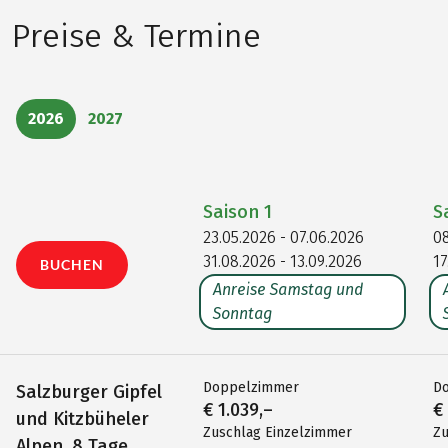
Preise & Termine
2026
2027
Saison
1
S
23.05.2026 - 07.06.2026
08
31.08.2026 - 13.09.2026
17
BUCHEN
Anreise Samstag und
Sonntag
Doppelzimmer
D
Salzburger Gipfel
€ 1.039,–
€
und Kitzbüheler
Zuschlag Einzelzimmer
Zu
Alpen, 8 Tage