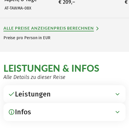
€ 209,–
€
AT-TAWMA-08X
ALLE PREISE ANZEIGEN
PREIS BERECHNEN
Preise pro Person in EUR
LEISTUNGEN & INFOS
Alle Details zu dieser Reise
Leistungen
Infos
ENTHALTEN
Übernachtungen in 4****-Hotels, 3***-Hotels und