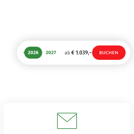
8 Tage
7 Tage
€ 989,–
€ 1.499,–
ab
ab
€ 1.039,–
2026
2027
ab
BUCHEN