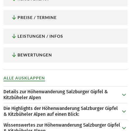
PREISE / TERMINE
LEISTUNGEN / INFOS
BEWERTUNGEN
ALLE AUSKLAPPEN
Details zur Höhenwanderung Salzburger Gipfel &
Kitzbüheler Alpen
Gibt es für Sie nichts Schöneres als blumenbedeckte
Die Highlights der Höhenwanderung Salzburger Gipfel
Almlandschaften und weite Fernsichten? Dann ist die
& Kitzbüheler Alpen auf einen Blick:
Höhenwanderung im Pinzgau und Pillerseetal perfekt!
Wissenswertes zur Höhenwanderung Salzburger Gipfel
Sie bewandern nicht nur das Steinerne Meer mit seinen
Ferienregion Zell am See und Saalbach:
Über das
& Kitzbüheler Alpen