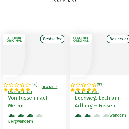
entdecken
Bestseller
Bestseller
(
14
)
(
53
)
ITALIEN / DEUTSCHLAND /
DEUTSCHLAND /
ÖSTERREICH
ÖSTERREICH
Von Füssen nach
Lechweg, Lech am
Meran
Arlberg – Füssen
Wandern
Bergwandern