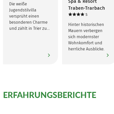
Spa & Resort
Die weiße
Kurtaxe, soweit fällig, nicht im Reisepreis
Traben-Trarbach
Jugendstilvilla
enthalten!
S
versprüht einen
Fahrten mit öffentlichen Verkehrsmitteln:
besonderen Charme
Hinter historischen
Schweich – Traben-Trarbach, Bullay – Traben-
und zählt in Trier zu
Mauern verbergen
Trarbach, Traben-Trarbach – Bullay, Ediger Eller –
einem der
sich modernster
Cochem, Treis-Karden – Cochem, Cochem – Treis-
beliebtesten Hotels.
Wohnkomfort und
Karden, Kobern Gondorf – Koblenz, ca. € 45,- pro
herrliche Ausblicke.
Person
Weitere wichtige Informationen gemäß
Pauschalreisegesetz finden Sie
hier
!
ERFAHRUNGSBERICHTE
zu
dieser Tour
Persönlich für Sie vor Ort