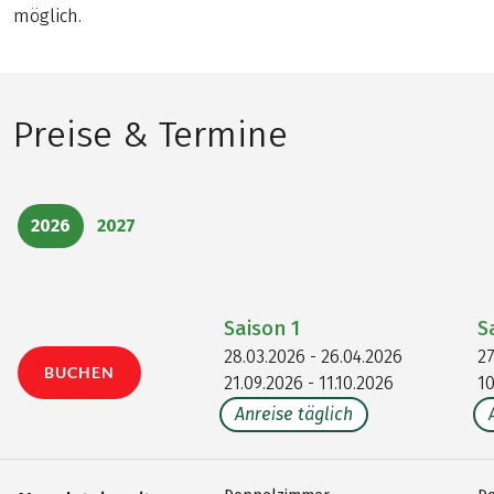
möglich.
Preise & Termine
2026
2027
Saison
1
S
28.03.2026 - 26.04.2026
27
BUCHEN
21.09.2026 - 11.10.2026
10
Anreise täglich