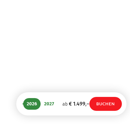
(
18
)
(
28
)
ITALIEN
ITALIEN / ÖSTERREICH /
DEUTSCHLAND
Vom Reschensee
Von Garmisch nach
zum Kalterer See
Meran mit Charme
mit Charme
Bergwandern
Wandern
9 Tage
8 Tage
€ 1.599,–
€ 1.439,–
ab
ab
€ 1.499,–
2026
2027
ab
BUCHEN