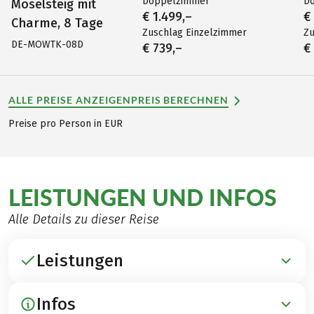
Doppelzimmer
D
Moselsteig mit
€ 1.499,–
€
Charme, 8 Tage
Zuschlag Einzelzimmer
Zu
DE-MOWTK-08D
€ 739,–
€
ALLE PREISE ANZEIGEN
PREIS BERECHNEN
Preise pro Person in EUR
LEISTUNGEN UND INFOS
Alle Details zu dieser Reise
Leistungen
Infos
ENTHALTEN: