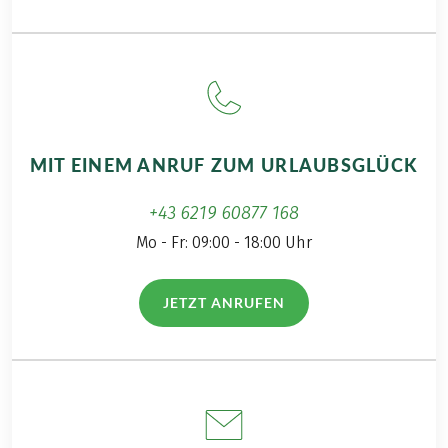
Wanderreise für
Familien mit Eurohike
hat sie auch auf ihrem
Blog 'A daily travel mate'
zusammengefasst.
MIT EINEM ANRUF ZUM URLAUBSGLÜCK
+43 6219 60877 168
Mo - Fr: 09:00 - 18:00 Uhr
JETZT ANRUFEN
(LINK ÖFFNET IN NEUEM TAB)