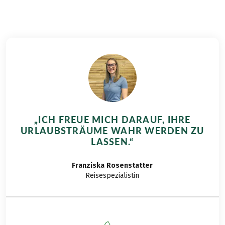
entschieden, und zwar für die Radreise Schottland
Für alle Transfers ist eine Reservierung
Seen und Schlösser und die Wanderreise West
erforderlich, zahlbar sind diese vorab.
Highland Way. In diesem Bericht soll es jedoch um
den West Highland Way gehen.
„ICH FREUE MICH DARAUF, IHRE
URLAUBSTRÄUME WAHR WERDEN ZU
LASSEN.“
Franziska
Rosenstatter
Reisespezialistin