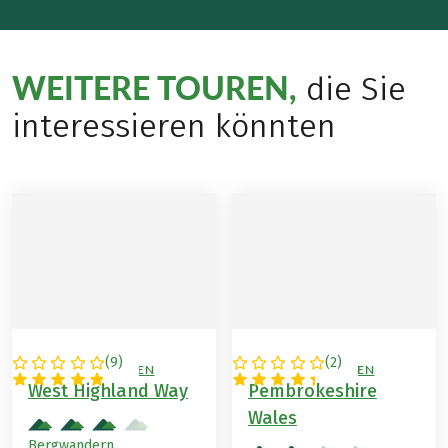
WEITERE TOUREN,
die Sie
interessieren könnten
(
9
)
(
2
)
GROSSBRITANNIEN
GROSSBRITANNIEN
West Highland Way
Pembrokeshire
Wales
Bergwandern