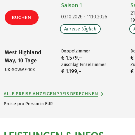
Saison
1
S
21
03.10.2026 - 11.10.2026
BUCHEN
19
Anreise täglich
Doppelzimmer
D
West Highland
€ 1.579,–
€
Way, 10 Tage
Zuschlag Einzelzimmer
Zu
UK-SOWMF-10X
€ 1.199,–
€
ALLE PREISE ANZEIGEN
PREIS BERECHNEN
Preise pro Person in EUR