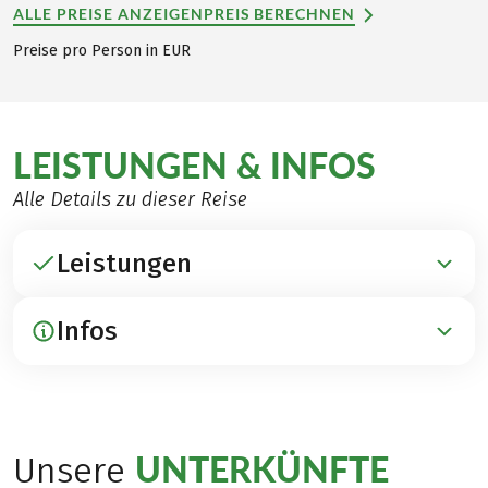
ALLE PREISE ANZEIGEN
PREIS BERECHNEN
Preise pro Person in EUR
LEISTUNGEN & INFOS
Alle Details zu dieser Reise
Leistungen
Infos
ENTHALTEN
Übernachtungen in Hotels mit Charme
Frühstück
ANREISE / PARKEN / ABREISE
Gepäcktransfer
Anreise per Bahn nach Rovereto und per Bus nach
UNTERKÜNFTE
Transfers gemäß Programm
Unsere
Riva, Dauer ca. 45 Minuten (www.ttesercizio.it)
1 Bahnfahrt Trient – Pergine