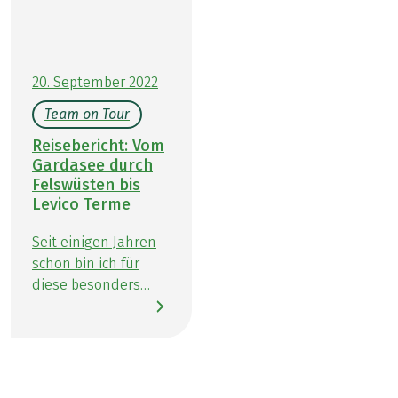
diesem Beitrag zeigen wir Ihnen köstlichste
Möglichkeiten, an denen sich Wandern und
Genießen perfekt verbinden lassen.
20. September 2022
Team on Tour
Reisebericht: Vom
Gardasee durch
Felswüsten bis
Levico Terme
Seit einigen Jahren
schon bin ich für
diese besonders
schöne Wanderreise
„Vom Gardasee nach
Venedig“ zuständig.
Höchste Zeit, meine
Lieblingstour