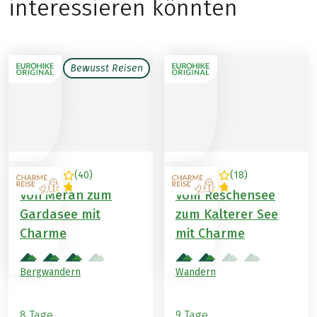
interessieren könnten
Bewusst Reisen
(
40
)
(
18
)
ITALIEN
ITALIEN
Von Meran zum
Vom Reschensee
Gardasee mit
zum Kalterer See
Charme
mit Charme
Bergwandern
Wandern
8 Tage
9 Tage