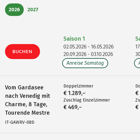
2026
2027
Saison
1
S
02.05.2026 - 16.05.2026
17
BUCHEN
20.09.2026 - 03.10.2026
30
Anreise Samstag
Doppelzimmer
D
Vom Gardasee
€ 1.289,–
€
nach Venedig mit
Zuschlag Einzelzimmer
Zu
Charme, 8 Tage,
€ 469,–
€
Tourende Mestre
IT-GAWRV-08D