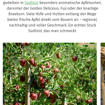
gedeihen in
Südtirol
besonders aromatische Apfelsorten,
darunter der Golden Delicious, Fuji oder der knackige
Braeburn. Viele Höfe und Hütten entlang der Wege
bieten frische Äpfel direkt vom Bauern an – regional,
nachhaltig und voller Geschmack. Ein echtes Stück
Südtirol, das man schmeckt.