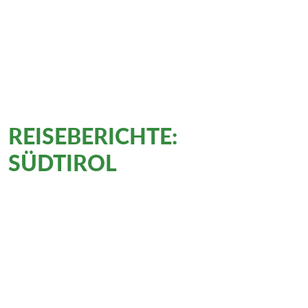
Gastfreundschaft, spektakulärer Aus
ist eine "echte Bergsteigerhütte".
MERAN – GARDASEE
(LINK ÖFFNET IN NEUEM 
REISEBERICHTE:
Wandern in
SÜDTIROL