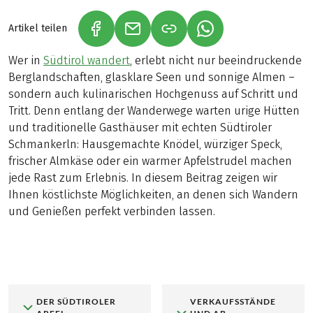
Artikel teilen
(LINK ÖFFNET IN NEUEM TAB)
(LINK ÖFFNET IN NEUEM TAB)
(LINK ÖFFNET IN NE
Wer in
Südtirol wandert
, erlebt nicht nur beeindruckende
Berglandschaften, glasklare Seen und sonnige Almen –
sondern auch kulinarischen Hochgenuss auf Schritt und
Tritt. Denn entlang der Wanderwege warten urige Hütten
und traditionelle Gasthäuser mit echten Südtiroler
Schmankerln: Hausgemachte Knödel, würziger Speck,
frischer Almkäse oder ein warmer Apfelstrudel machen
jede Rast zum Erlebnis. In diesem Beitrag zeigen wir
Ihnen köstlichste Möglichkeiten, an denen sich Wandern
und Genießen perfekt verbinden lassen.
DER SÜDTIROLER
VERKAUFSSTÄNDE