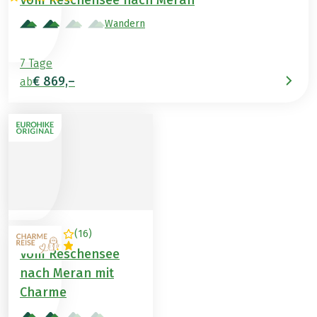
Vom Reschensee nach Meran
Wandern
7 Tage
€ 869,–
ab
(
16
)
ITALIEN
Vom Reschensee
nach Meran mit
Charme