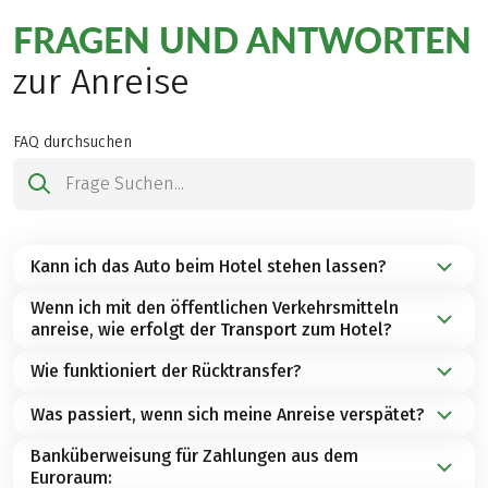
FRAGEN UND ANTWORTEN
zur Anreise
FAQ durchsuchen
Kann ich das Auto beim Hotel stehen lassen?
Wenn ich mit den öffentlichen Verkehrsmitteln
Das ist von Hotel zu Hotel unterschiedlich. Manche
anreise, wie erfolgt der Transport zum Hotel?
haben eine Tiefgarage vor Ort und bieten dort
Parkplätze an, bei anderen müssen Sie nach einer
Wie funktioniert der Rücktransfer?
Der Hoteltransfer muss selbständig organisiert
Ausweichmöglichkeit suchen. Unsere
werden. Am einfachsten und schnellsten kommen
Was passiert, wenn sich meine Anreise verspätet?
Reisespezialisten sind Ihnen dabei jederzeit
Der Rücktransfer zum Ausgangspunkt ist
Sie vom Flughafen oder Bahnhof mit dem Taxi. Oder
behilflich und verweisen auch auf nahegelegene
kostenpflichtig und sollte bereits bei der
Sie benutzen die örtlichen Busse.
Banküberweisung für Zahlungen aus dem
Wenn Sie sich bei der Anreise aufgrund von Stau,
Parkhäuser.
Buchung vorbestellt werden. Es handelt sich hierbei
Euroraum:
Verzögerungen des Fahrplanes oder aus einem