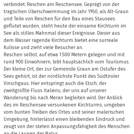
verbindet: Reschen am Reschensee. Geprägt von der
tragischen Überschwemmung im Jahr 1950, als Alt-Graun
und Teile von Reschen für den Bau eines Stausees
geflutet wurden, steht heute der einsame Kirchturm im
See als stilles Mahnmal dieser Ereignisse. Dieser aus
dem Wasser ragende Kirchturm bietet eine surreale
Kulisse und zieht viele Besucher an.
Reschen selbst, auf etwa 1.500 Metern gelegen und mit
rund 900 Einwohnern, lebt hauptsächlich vom Tourismus.
Der kleine Ort, der zur Gemeinde Graun am Ostufer des
Sees gehört, ist der nördlichste Punkt des Südtiroler
Vinschgaus. Hier entspringt auch die Etsch, der
zweitgrößte Fluss Italiens, der uns auf unserer
Wanderung bis nach Meran begleiten wird. Der Anblick
des im Reschensee versunkenen Kirchturms, umgeben
vom bunten Treiben des Ortes und seiner malerischen
Umgebung, hinterlässt einen bleibenden Eindruck und
zeugt von der steten Anpassungsfähigkeit des Menschen
an die Launen der Natur.