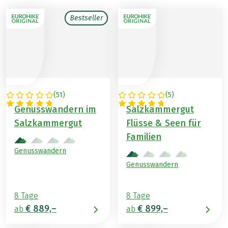
Bestseller
(
51
)
(
5
)
ÖSTERREICH
ÖSTERREICH
Genusswandern im
Salzkammergut
Salzkammergut
Flüsse & Seen für
Familien
Genusswandern
Genusswandern
8 Tage
8 Tage
€ 889,–
€ 899,–
ab
ab