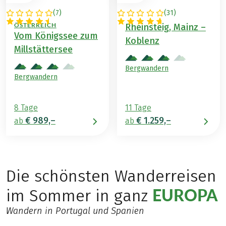
(
7
)
(
31
)
DEUTSCHLAND /
DEUTSCHLAND
ÖSTERREICH
Rheinsteig, Mainz –
Vom Königssee zum
Koblenz
Millstättersee
Bergwandern
Bergwandern
8 Tage
11 Tage
€ 989,–
€ 1.259,–
ab
ab
Die schönsten Wanderreisen
EUROPA
im Sommer in ganz
Wandern in Portugal und Spanien