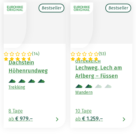
Bestseller
Bestseller
(
14
)
(
53
)
ÖSTERREICH
DEUTSCHLAND /
ÖSTERREICH
Dachstein
Lechweg, Lech am
Höhenrundweg
Arlberg – Füssen
Trekking
Wandern
8 Tage
10 Tage
€ 979,–
€ 1.259,–
ab
ab