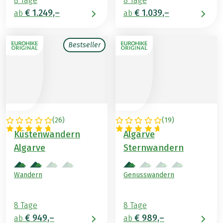
8 Tage
8 Tage
€ 1.249,–
€ 1.039,–
ab
ab
Bestseller
(
26
)
(
19
)
PORTUGAL
PORTUGAL
Küstenwandern
Algarve
Algarve
Sternwandern
Wandern
Genusswandern
8 Tage
8 Tage
€ 949,–
€ 989,–
ab
ab