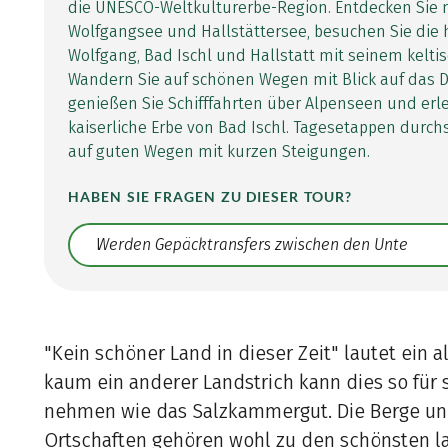
die UNESCO-Weltkulturerbe-Region. Entdecken Sie 
Wolfgangsee und Hallstättersee, besuchen Sie die h
Wolfgang, Bad Ischl und Hallstatt mit seinem kelti
Wandern Sie auf schönen Wegen mit Blick auf das D
genießen Sie Schifffahrten über Alpenseen und erl
kaiserliche Erbe von Bad Ischl. Tagesetappen durchs
auf guten Wegen mit kurzen Steigungen.
HABEN SIE FRAGEN ZU DIESER TOUR?
Translate: a11y.faq.search
"Kein schöner Land in dieser Zeit" lautet ein a
kaum ein anderer Landstrich kann dies so für 
nehmen wie das Salzkammergut. Die Berge un
Ortschaften gehören wohl zu den schönsten l