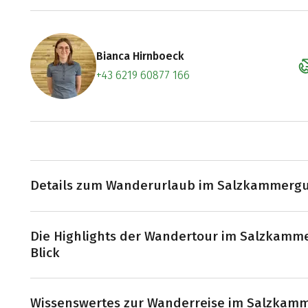
Bianca Hirnboeck
+43 6219 60877 166
Zum Konta
Termin ve
Details zum Wanderurlaub im Salzkammergu
Erkunden Sie die schönsten Ortschaften am glitzernde
Die Highlights der Wandertour im Salzkamme
Wolfgang, St. Gilgen und Strobl. Später führt Sie der W
Blick
und Bad Goisern, bis Sie schließlich im geschichtsträch
ankommen. Auch der Hallstätter See lädt mit seinem 
warmen Sommertagen zum Abkühlen ein.
Baden in glasklarem Wasser:
Der Wolfgangsee und d
Wissenswertes zur Wanderreise im Salzkam