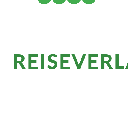
Diese Wandertour gibt es auch in der
Charme-Varian
REISEVER
Überblick
Das Salzkammergut lädt zum Erkunden 
Seenlandschaft ein. Die Weltkulturerbe-
Dachstein/Salzkammergut mit Bad-Ischl,
Schönheit, Kultur und Kulinarik.