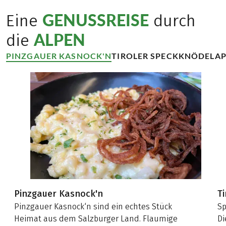
GENUSSREISE
Eine
durch
ALPEN
die
PINZGAUER KASNOCK'N
TIROLER SPECKKNÖDEL
AP
Pinzgauer Kasnock'n
T
Pinzgauer Kasnock‘n sind ein echtes Stück
Sp
Heimat aus dem Salzburger Land. Flaumige
D