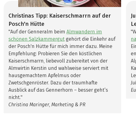
Christinas Tipp: Kaiserschmarrn auf der
J
Posch'n Hütte
L
"Auf der Genneralm beim
Almwandern im
"
schönen Salzkammergut
gehört die Einkehr auf
n
der Posch'n Hütte für mich immer dazu. Meine
Ei
Empfehlung: Probieren Sie den köstlichen
en
Kaiserschmarrn, liebevoll zubereitet von der
Al
Almwirtin Kerstin und wahlweise serviert mit
Ka
hausgemachtem Apfelmus oder
Le
Zwetschgenröster. Dazu der traumhafte
Ju
Ausblick auf das Gennerhorn – besser geht’s
Eu
nicht."
Christina Maringer, Marketing & PR