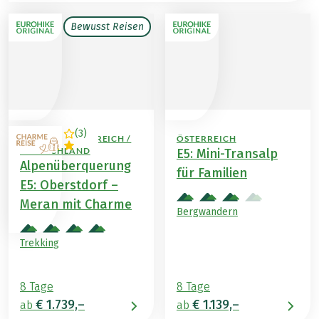
Bewusst Reisen
(
3
)
ITALIEN / ÖSTERREICH /
ÖSTERREICH
DEUTSCHLAND
E5: Mini-Transalp
Alpenüberquerung
für Familien
E5: Oberstdorf –
Meran mit Charme
Bergwandern
Trekking
8 Tage
8 Tage
€ 1.739,–
€ 1.139,–
ab
ab