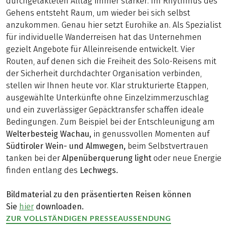
durchgetakteten Alltag immer stärker. Im Rhythmus des
Gehens entsteht Raum, um wieder bei sich selbst
anzukommen. Genau hier setzt Eurohike an. Als Spezialist
für individuelle Wanderreisen hat das Unternehmen
gezielt Angebote für Alleinreisende entwickelt. Vier
Routen, auf denen sich die Freiheit des Solo-Reisens mit
der Sicherheit durchdachter Organisation verbinden,
stellen wir Ihnen heute vor. Klar strukturierte Etappen,
ausgewählte Unterkünfte ohne Einzelzimmerzuschlag
und ein zuverlässiger Gepäcktransfer schaffen ideale
Bedingungen. Zum Beispiel bei der Entschleunigung am
Welterbesteig Wachau,
in genussvollen Momenten auf
Südtiroler Wein- und Almwegen,
beim Selbstvertrauen
tanken bei der
Alpenüberquerung light
oder neue Energie
finden entlang des
Lechwegs.
Bildmaterial zu den präsentierten Reisen können
Sie
hier
downloaden.
ZUR VOLLSTÄNDIGEN PRESSEAUSSENDUNG