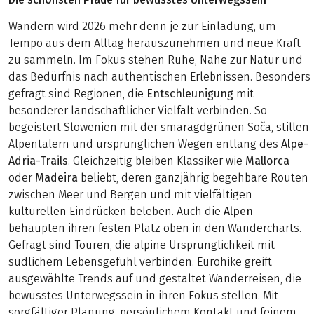
Wandern wird 2026 mehr denn je zur Einladung, um
Tempo aus dem Alltag herauszunehmen und neue Kraft
zu sammeln. Im Fokus stehen Ruhe, Nähe zur Natur und
das Bedürfnis nach authentischen Erlebnissen. Besonders
gefragt sind Regionen, die
Entschleunigung
mit
besonderer landschaftlicher Vielfalt verbinden. So
begeistert Slowenien mit der smaragdgrünen Soča, stillen
Alpentälern und ursprünglichen Wegen entlang des
Alpe-
Adria-Trails
. Gleichzeitig bleiben Klassiker wie
Mallorca
oder
Madeira
beliebt, deren ganzjährig begehbare Routen
zwischen Meer und Bergen und mit vielfältigen
kulturellen Eindrücken beleben. Auch die
Alpen
behaupten ihren festen Platz oben in den Wandercharts.
Gefragt sind Touren, die alpine Ursprünglichkeit mit
südlichem Lebensgefühl verbinden. Eurohike greift
ausgewählte Trends auf und gestaltet Wanderreisen, die
bewusstes Unterwegssein in ihren Fokus stellen. Mit
sorgfältiger Planung, persönlichem Kontakt und feinem