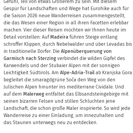
Gefühl, Teil von etwas Größerem zu sein. Mit diesem
Gespür für Landschaften und Wege hat Eurohike auch für
die Saison 2026 neue Wanderreisen zusammengestellt,
die das Wesen einer Region in all ihren Facetten erlebbar
machen. Vier dieser Reisen möchten wir Ihnen heute im
Detail vorstellen: Auf
Madeira
führen Steige entlang
schroffer Klippen, durch Nebelwälder und über Levadas bis
in traditionelle Dörfer. Die
Alpenüberquerung von
Garmisch nach Sterzing
verbindet die wilden Gipfel des
Karwendels und der Stubaier Alpen mit der sonnigen
Leichtigkeit Südtirols. Am
Alpe-Adria-Trail
ab Kranjska Gora
begleitet die smaragdgrüne Soča den Weg von den
Julischen Alpen hinunter ins mediterrane Cividale. Und
auf dem
Malerweg
entfaltet das Elbsandsteingebirge mit
seinen bizarren Felsen und stillen Schluchten jene
Landschaft, die schon große Maler inspirierte. So wird jede
Wanderreise zu einer Einladung, um innezuhalten und
das Staunen unterwegs neu zu entdecken.