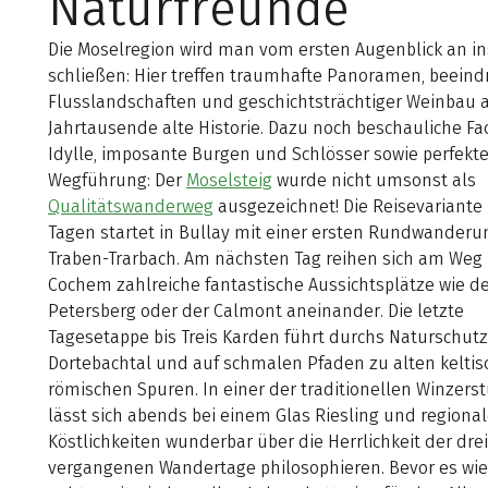
Naturfreunde
Die Moselregion wird man vom ersten Augenblick an in
schließen: Hier treffen traumhafte Panoramen, beein
Flusslandschaften und geschichtsträchtiger Weinbau 
Jahrtausende alte Historie. Dazu noch beschauliche Fa
Idylle, imposante Burgen und Schlösser sowie perfekt
Wegführung: Der
Moselsteig
wurde nicht umsonst als
Qualitätswanderweg
ausgezeichnet! Die Reisevariante 
Tagen startet in Bullay mit einer ersten Rundwanderu
Traben-Trarbach. Am nächsten Tag reihen sich am Weg
Cochem zahlreiche fantastische Aussichtsplätze wie d
Petersberg oder der Calmont aneinander. Die letzte
Tagesetappe bis Treis Karden führt durchs Naturschut
Dortebachtal und auf schmalen Pfaden zu alten kelti
römischen Spuren. In einer der traditionellen Winzers
lässt sich abends bei einem Glas Riesling und regiona
Köstlichkeiten wunderbar über die Herrlichkeit der drei
vergangenen Wandertage philosophieren. Bevor es wi