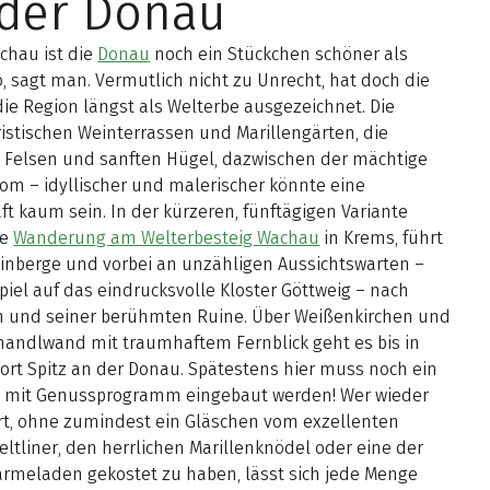
 der Donau
chau ist die
Donau
noch ein Stückchen schöner als
 sagt man. Vermutlich nicht zu Unrecht, hat doch die
ie Region längst als Welterbe ausgezeichnet. Die
istischen Weinterrassen und Marillengärten, die
n Felsen und sanften Hügel, dazwischen der mächtige
om – idyllischer und malerischer könnte eine
t kaum sein. In der kürzeren, fünftägigen Variante
ie
Wanderung am Welterbesteig Wachau
in Krems, führt
inberge und vorbei an unzähligen Aussichtswarten –
iel auf das eindrucksvolle Kloster Göttweig – nach
n und seiner berühmten Ruine. Über Weißenkirchen und
handlwand mit traumhaftem Fernblick geht es bis in
ort Spitz an der Donau. Spätestens hier muss noch ein
“ mit Genussprogramm eingebaut werden! Wer wieder
rt, ohne zumindest ein Gläschen vom exzellenten
ltliner, den herrlichen Marillenknödel oder eine der
rmeladen gekostet zu haben, lässt sich jede Menge