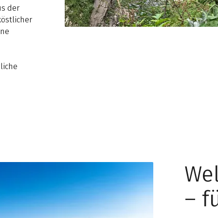
us der
östlicher
ine
gliche
Wel
– f