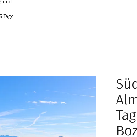
ag und
5 Tage,
Süd
Alm
Tag
Bo