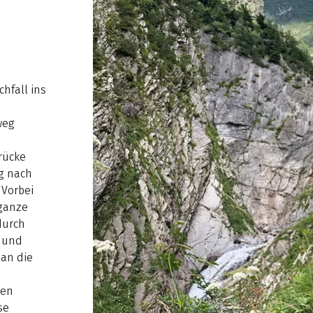
n
hfall ins
weg
m
rücke
eg nach
 Vorbei
 ganze
durch
 und
man die
nen
se