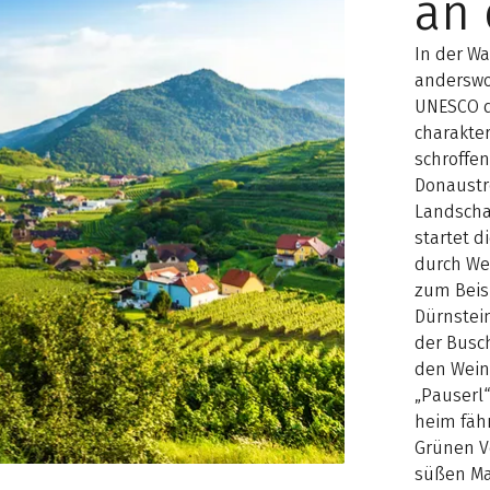
an
In der Wa
anderswo,
UNESCO d
charakter
schroffe
Donaustr
Landschaf
startet d
durch We
zum Beisp
Dürnstei
der Busc
den Wein
„Pauserl
heim fäh
Grünen Ve
süßen Ma