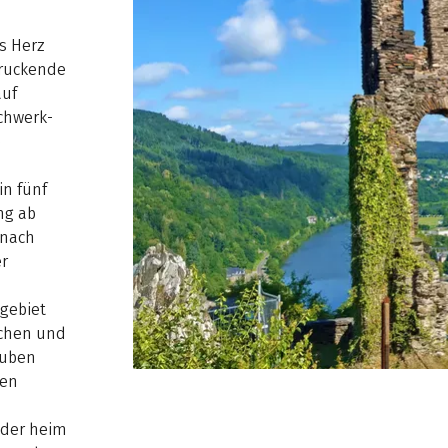
s Herz
druckende
auf
chwerk-
e
in fünf
ng ab
 nach
er
zgebiet
schen und
tuben
len
eder heim