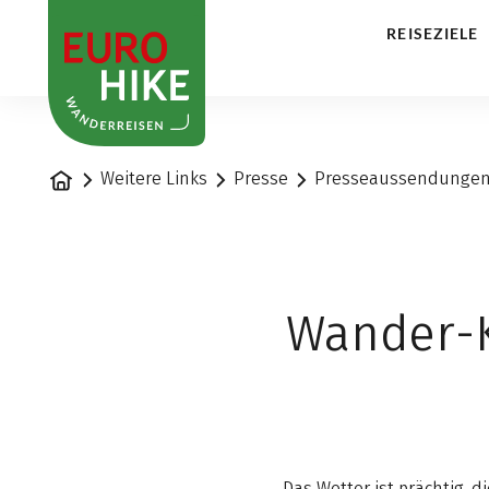
1
REISEZIELE
Startseite
Weitere Links
Presse
Presseaussendunge
Wander-K
Das Wetter ist prächtig,