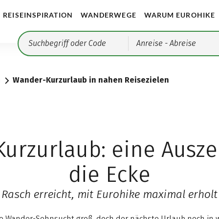
REISEINSPIRATION
WANDERWEGE
WARUM EUROHIKE
Anreise
- Abreise
n
Wander-Kurzurlaub in nahen Reisezielen
urzurlaub: eine Ausze
die Ecke
Rasch erreicht, mit Eurohike maximal erholt
 die Wander-Sehnsucht groß, doch der nächste Urlaub noch in 