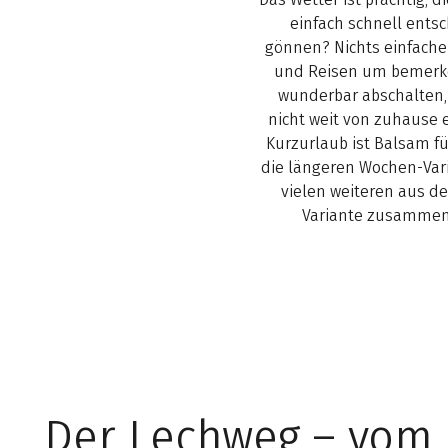
einfach schnell ents
gönnen? Nichts einfacher
und Reisen um bemerken
wunderbar abschalten,
nicht weit von zuhause e
Kurzurlaub ist Balsam fü
die längeren Wochen-Vari
vielen weiteren aus d
Variante zusammens
Der Lechweg – vom