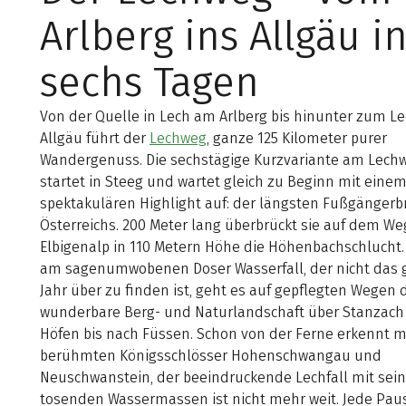
Arlberg ins Allgäu i
sechs Tagen
Von der Quelle in Lech am Arlberg bis hinunter zum Lec
Allgäu führt der
Lechweg
, ganze 125 Kilometer purer
Wandergenuss. Die sechstägige Kurzvariante am Lech
startet in Steeg und wartet gleich zu Beginn mit eine
spektakulären Highlight auf: der längsten Fußgängerb
Österreichs. 200 Meter lang überbrückt sie auf dem W
Elbigenalp in 110 Metern Höhe die Höhenbachschlucht.
am sagenum­wobenen Doser Wasserfall, der nicht das
Jahr über zu finden ist, geht es auf gepflegten Wegen 
wunderbare Berg- und Naturlandschaft über Stanzach
Höfen bis nach Füssen. Schon von der Ferne erkennt 
berühmten Königsschlösser Hohenschwangau und
Neuschwanstein, der beeindruckende Lechfall mit sei
tosenden Wassermassen ist nicht mehr weit. Jede Pau