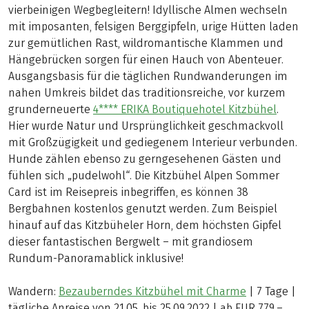
vierbeinigen Wegbegleitern! Idyllische Almen wechseln
mit imposanten, felsigen Berggipfeln, urige Hütten laden
zur gemütlichen Rast, wildromantische Klammen und
Hängebrücken sorgen für einen Hauch von Abenteuer.
Ausgangsbasis für die täglichen Rundwanderungen im
nahen Umkreis bildet das traditionsreiche, vor kurzem
grunderneuerte
4**** ERIKA Boutiquehotel Kitzbühel
.
Hier wurde Natur und Ursprünglichkeit geschmackvoll
mit Großzügigkeit und gediegenem Interieur verbunden.
Hunde zählen ebenso zu gerngesehenen Gästen und
fühlen sich „pudelwohl“. Die Kitzbühel Alpen Sommer
Card ist im Reisepreis inbegriffen, es können 38
Bergbahnen kostenlos genutzt werden. Zum Beispiel
hinauf auf das Kitzbüheler Horn, dem höchsten Gipfel
dieser fantastischen Bergwelt – mit grandiosem
Rundum-Panoramablick inklusive!
Wandern:
Bezauberndes Kitzbühel mit Charme
| 7 Tage |
tägliche Anreise von 21.05. bis 25.09.2022 | ab EUR 779,–