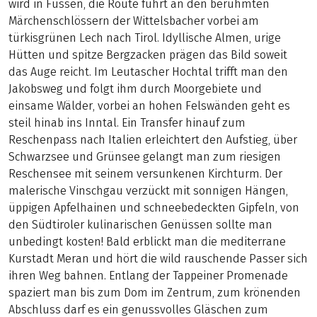
wird in Füssen, die Route führt an den berühmten
Märchenschlössern der Wittelsbacher vorbei am
türkisgrünen Lech nach Tirol. Idyllische Almen, urige
Hütten und spitze Bergzacken prägen das Bild soweit
das Auge reicht. Im Leutascher Hochtal trifft man den
Jakobsweg und folgt ihm durch Moorgebiete und
einsame Wälder, vorbei an hohen Felswänden geht es
steil hinab ins Inntal. Ein Transfer hinauf zum
Reschenpass nach Italien erleichtert den Aufstieg, über
Schwarzsee und Grünsee gelangt man zum riesigen
Reschensee mit seinem versunkenen Kirchturm. Der
malerische Vinschgau verzückt mit sonnigen Hängen,
üppigen Apfelhainen und schneebedeckten Gipfeln, von
den Südtiroler kulinarischen Genüssen sollte man
unbedingt kosten! Bald erblickt man die mediterrane
Kurstadt Meran und hört die wild rauschende Passer sich
ihren Weg bahnen. Entlang der Tappeiner Promenade
spaziert man bis zum Dom im Zentrum, zum krönenden
Abschluss darf es ein genussvolles Gläschen zum