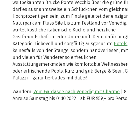
weltbekannten Brücke Ponte Vecchio über die grüne B
darf es ausnahmsweise ein Schlückchen vom gleichn
Hochprozentigen sein, zum Finale geleitet der einzig­ar
Naturpark am Fluss Sile bis zum Festland vor Venedig
wartet köstliche italienische Küche und herzliche
Gastfreundschaft in jeder Unterkunft. Denn dafür bürg
Kategorie: Liebevoll und sorgfältig ausgesuchte
Hotels
keinesfalls von der Stange, sondern handverlesen, mit 
und vielen für Wanderer so erfreulichen
Ausstattungsmerkmalen wie komfortable Wellnessber
oder erfrischende Pools. Kurz und gut: Berge & Seen, 
Palazzi – garantiert alles mit dabei!
Wandern:
Vom Gardasee nach Venedig mit Charme
| 8
Anreise Samstag bis 01.10.2022 | ab EUR 959,– pro Pers