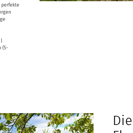
 perfekte
ergen
ige
 |
 (5-
Die