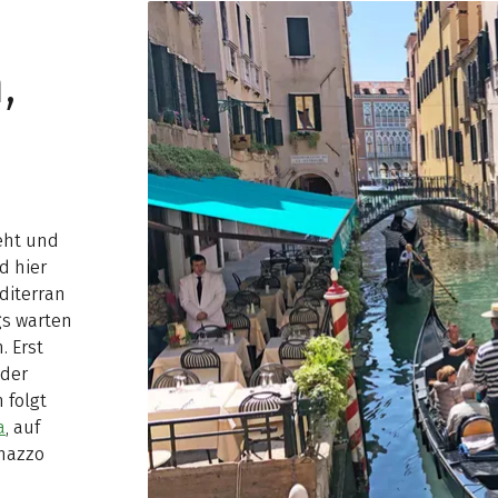
,
eht und
d hier
diterran
gs warten
. Erst
 der
 folgt
a
, auf
onazzo