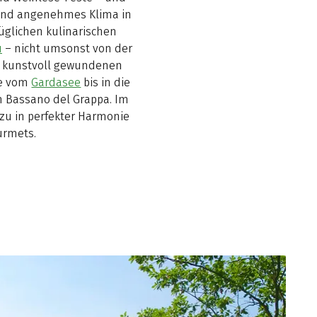
r und angenehmes Klima in
glichen kulinarischen
u
– nicht umsonst von der
t kunstvoll gewundenen
te vom
Gardasee
bis in die
n Bassano del Grappa. Im
u in perfekter Harmonie
urmets.