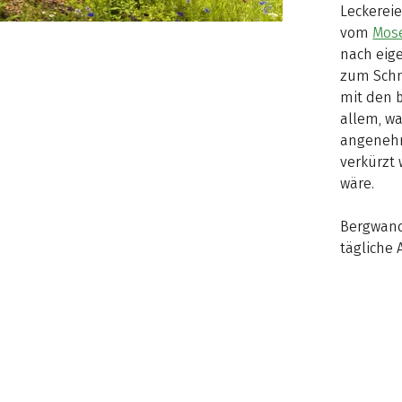
Leckereie
vom
Mose
nach eige
zum Schn
mit den 
allem, w
angenehm
verkürzt 
wäre.
Bergwan
tägliche 