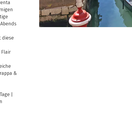
renta
amigen
tige
. Abends
t diese
,
Flair
eiche
Grappa &
 Tage |
on