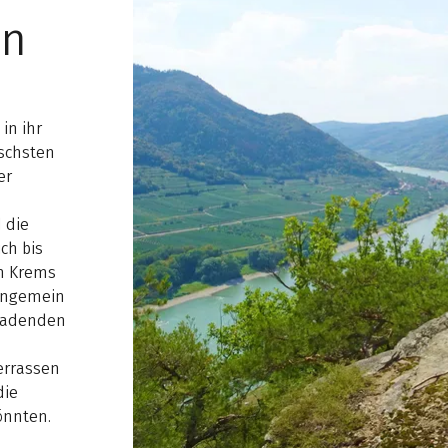
in
in ihr
schsten
er
 die
ch bis
n Krems
 ungemein
nladenden
errassen
die
önnten.