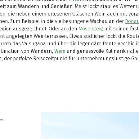
 Zeit zum Wandern und Genießen
! Meist lockt stabiles Wette
n, die neben einem erlesenen Gläschen Wein auch mit vorzü
en. Zum Beispiel in die vielbesungene Wachau an der
Dona
egion ausgezeichnet. Oder an den
Moselsteig
mit seinen fas
ant angelegten Weinterrassen. Etwas südlicher lockt die Rou
urch das Valsugana und über die legendäre Ponte Vecchio i
mbination von
Wandern,
Wein
und genussvolle Kulinarik
nahez
n, der perfekte Reisezeitpunkt für unternehmungslustige Go
-