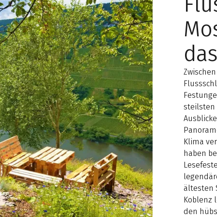
Flu
Mos
das
Zwischen
Flusssch
Festunge
steilste
Ausblicke
Panorame
Klima ve
haben ber
Lesefeste
legendär
ältesten
Koblenz l
den hübs