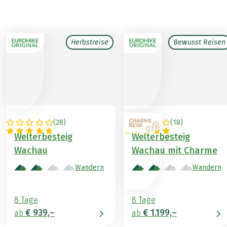
Herbstreise
Bewusst Reisen
(
28
)
(
18
)
ÖSTERREICH
ÖSTERREICH
Welterbesteig
Welterbesteig
Wachau
Wachau mit Charme
Wandern
Wandern
8 Tage
8 Tage
€ 939,–
€ 1.199,–
ab
ab