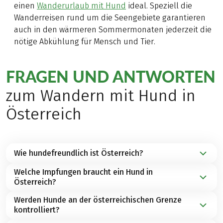
einen
Wanderurlaub mit Hund
ideal. Speziell die
Wanderreisen rund um die Seengebiete garantieren
auch in den wärmeren Sommermonaten jederzeit die
nötige Abkühlung für Mensch und Tier.
FRAGEN UND ANTWORTEN
zum Wandern mit Hund in
Österreich
Wie hundefreundlich ist Österreich?
Welche Impfungen braucht ein Hund in
Die Wanderregionen in
Österreich
bieten nicht nur
Österreich?
für alle bewegungshungrigen Aktivurlauber die
perfekte Auszeit in der Natur. Auch für Hunde sind
Werden Hunde an der österreichischen Grenze
Für die
Einreise mit Hund nach Österreich
benötigen
die
Wanderwege
und Routenführungen wunderbar
kontrolliert?
Sie folgende Dokumente / Impfungen:
geeignet. Unsere mit einer Pfote