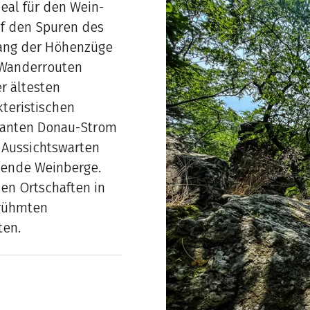
deal für den Wein-
f den Spuren des
lang der Höhenzüge
 Wanderrouten
r ältesten
kteristischen
santen Donau-Strom
n Aussichtswarten
tende Weinberge.
en Ortschaften in
erühmten
ten.