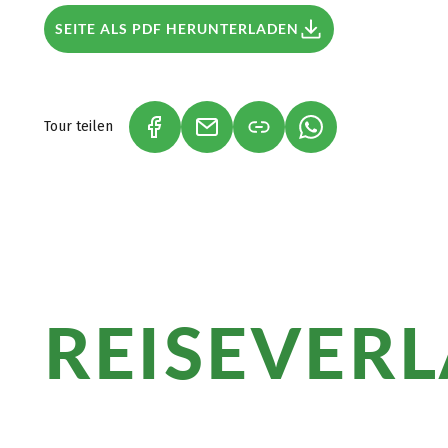
SEITE ALS PDF HERUNTERLADEN
Tour teilen
(LINK ÖFFNET IN NEUEM TAB)
(LINK ÖFFNET IN NEUEM TAB)
(LINK ÖFFNET IN 
REISEVER
Überblick