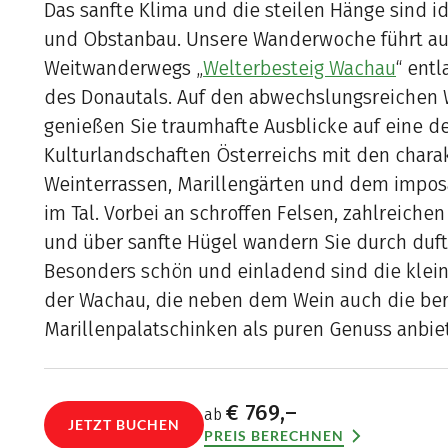
Das sanfte Klima und die steilen Hänge sind i
und Obstanbau. Unsere Wanderwoche führt au
Weitwanderwegs „
Welterbesteig Wachau
“ ent
des Donautals. Auf den abwechslungsreichen
genießen Sie traumhafte Ausblicke auf eine de
Kulturlandschaften Österreichs mit den chara
Weinterrassen, Marillengärten und dem impo
im Tal. Vorbei an schroffen Felsen, zahlreiche
und über sanfte Hügel wandern Sie durch duf
Besonders schön und einladend sind die klein
der Wachau, die neben dem Wein auch die b
Marillenpalatschinken als puren Genuss anbie
€ 769,–
ab
JETZT BUCHEN
PREIS BERECHNEN