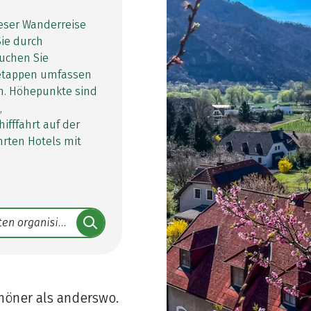
eser Wanderreise
ie durch
suchen Sie
esetappen umfassen
n. Höhepunkte sind
,
ifffahrt auf der
rten Hotels mit
chöner als anderswo.