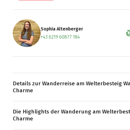
Sophia Altenberger
+43 6219 60877 184
Zum Konta
Termin ve
Details zur Wanderreise am Welterbesteig W
Charme
Die rund 35 km lange Wachau beginnt an ihrem östlich
Die Highlights der Wanderung am Welterbes
startet auch unsere 5-tägige Kurzreise. Am Welterbes
Charme
zahlreichen Highlights auch 20 Schlösser und Burgen, d
Relikt aus der Vergangenheit darstellen. Das Kloster G