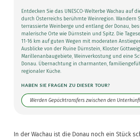
Entdecken Sie das UNESCO-Welterbe Wachau auf di
durch Österreichs berühmte Weinregion. Wandern S
terrassierte Weinberge und entlang der Donau, be
malerische Orte wie Dürnstein und Spitz. Die Tag
11-16 km auf guten Wegen mit moderaten Anstiege
Ausblicke von der Ruine Dürnstein, Kloster Göttweig
Marillenanbaugebiete, Weinverkostung und eine Sch
Donau. Übernachtung in charmanten, familiengefüh
regionaler Küche.
HABEN SIE FRAGEN ZU DIESER TOUR?
Translate: a11y.faq.search
In der Wachau ist die Donau noch ein Stück s