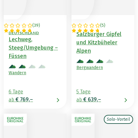
(
39
)
(
5
)
ÖSTERREICH /
ÖSTERREICH
DEUTSCHLAND
Salzburger Gipfel
Lechweg,
und Kitzbüheler
Steeg/Umgebung –
Alpen
Füssen
Bergwandern
Wandern
6 Tage
5 Tage
€ 769,–
€ 639,–
ab
ab
Solo-Vorteil