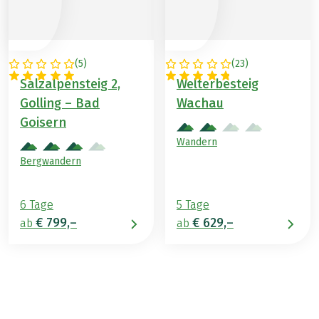
(
5
)
(
23
)
ÖSTERREICH
ÖSTERREICH
Salzalpensteig 2,
Welterbesteig
Golling – Bad
Wachau
Goisern
Wandern
Bergwandern
6 Tage
5 Tage
€ 799,–
€ 629,–
ab
ab