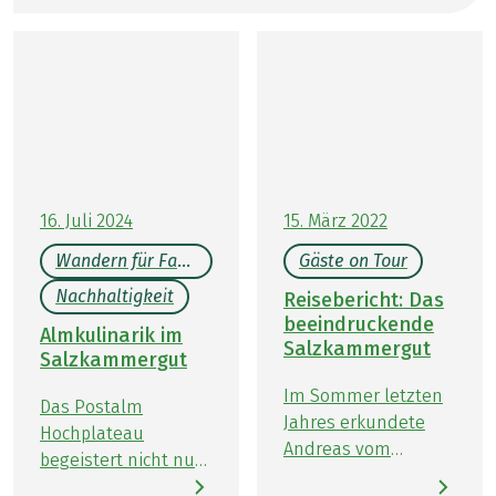
Travelinspired berichten die beiden
Hamburgerinnen von ihren Abenteuern in der
Natur. Ob vor der Haustür oder in der großen
weiten Welt, es gibt viel zu entdecken. Im
September haben Kathrin und Kristin mit Eurohike
das Salzkammergut erwandert und berichten hier
von ihren Erlebnissen auf dem Zehn-Seen
Trekking.
16. Juli 2024
15. März 2022
Wandern für Familien
Gäste on Tour
Nachhaltigkeit
Reisebericht: Das
beeindruckende
Almkulinarik im
Salzkammergut
Salzkammergut
Im Sommer letzten
Das Postalm
Jahres erkundete
Hochplateau
Andreas vom
begeistert nicht nur
Reiseblog jungwandern.d
mit