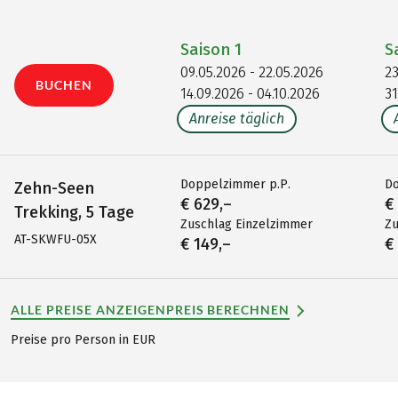
Saison
1
S
09.05.2026 - 22.05.2026
23
BUCHEN
14.09.2026 - 04.10.2026
31
Anreise täglich
Doppelzimmer p.P.
Do
Zehn-Seen
€ 629,–
€
Trekking, 5 Tage
Zuschlag Einzelzimmer
Zu
AT-SKWFU-05X
€ 149,–
€
ALLE PREISE ANZEIGEN
PREIS BERECHNEN
Preise pro Person in EUR