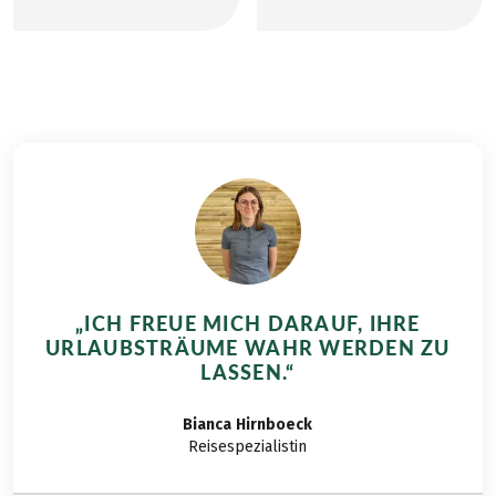
Wanderreise Zehn-
atemberaubender
Seen Trekking, 10
Natur und frischer
Tage. Lesen Sie hier
Bergluft, sondern
den
auch mit vielen
Erfahrungsbericht
kulinarischen
mit vielen
Highlights. Zwei
Eindrücken zur Tour:
unserer Sinne
In 10 Tagen an 10
werden in diesem
Seen: Von Anfang an
Beitrag besonders
hat uns die Idee
angesprochen: Der
gefallen, mehrere
Geschmacks- und
Tage am Stück
Geruchssinn. Für
„ICH FREUE MICH DARAUF, IHRE
wandern zu gehen.
Feinschmecker ist
URLAUBSTRÄUME WAHR WERDEN ZU
Das Salzkammergut
eine Wanderung
LASSEN.“
kannten wir bis dato
durch das
nur vom Namen her.
malerische
Bianca
Hirnboeck
Wir haben nicht
Postalmgebiet im
Reisespezialistin
lange überlegt und
Salzkammergut ein
sofort gesagt „Das
absolutes Muss. Als