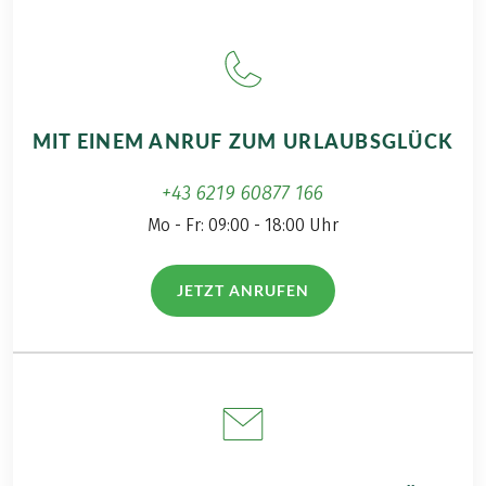
machen wir!“ Wobei
größtes
uns namentlich
zusammenhängendes
tatsächlich nur
Almgebiet
der Wolfgangsee
Österreichs und
mitsamt seinem
zweitgrößtes
MIT EINEM ANRUF ZUM URLAUBSGLÜCK
berühmten "Weißen
Hochplateau
Rössl" ein Begriff
Europas bietet es
+43 6219 60877 166
war. Relativ schnell
unzählige
wurde uns dann
Mo - Fr: 09:00 - 18:00 Uhr
Wanderwege, die zu
klar, dass wir jeden
urigen Almhütten
Tag nach der
und durch eine
JETZT ANRUFEN
(LINK ÖFFNET IN NEUEM TAB)
erfolgten
spannende
Wanderung in
Naturlandschaft
traumhaft schön
führen. Die Schätze
gelegenen Seen
des Waldes und der
auch schwimmen
umliegenden
können. Eine
Bauernhöfe werden
Kombination aus
von den
„Trekking und