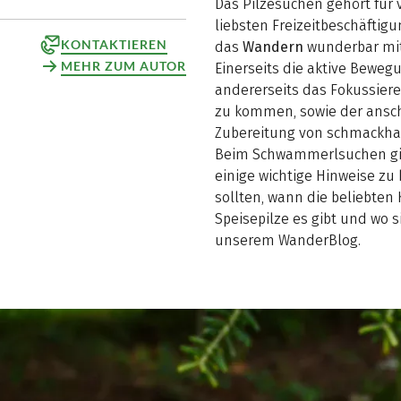
Das Pilzesuchen gehört fü
liebsten Freizeitbeschäftigu
KONTAKTIEREN
das
Wandern
wunderbar mi
MEHR ZUM AUTOR
Einerseits die aktive Bewegu
andererseits das Fokussie
zu kommen, sowie der ansc
Zubereitung von schmackhaf
Beim Schwammerlsuchen gibt
einige wichtige Hinweise zu
sollten, wann die beliebte
Speisepilze es gibt und wo 
unserem WanderBlog.