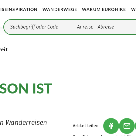
ISEINSPIRATION
WANDERWEGE
WARUM EUROHIKE
W
Anreise
- Abreise
eit
ON IST
en Wanderreisen
Artikel teilen
(LINK ÖFF
(LI