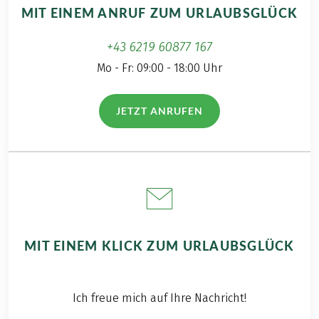
entschied ich mich
MIT EINEM ANRUF ZUM URLAUBSGLÜCK
für die Wanderreise
am Dachstein
+43 6219 60877 167
Höhenrundweg im Salzkammergut und
Mo - Fr: 09:00 - 18:00 Uhr
verkürzte diesen ein
wenig. Was ich auf
meiner Trekking-
JETZT ANRUFEN
(LINK ÖFFNET IN NEUEM TAB)
Tour zwischen saftig-
grünen Almwiesen
und felsigen Zacken
von der Ramsau bis
nach Hallstatt
erleben durfte,
erfahren Sie jetzt im
MIT EINEM KLICK ZUM URLAUBSGLÜCK
Blogbeitrag. Hier
finden Sie alle
Trekking-Reisen auf
einen Blick. Viel Spaß
Ich freue mich auf Ihre Nachricht!
beim Schmökern!