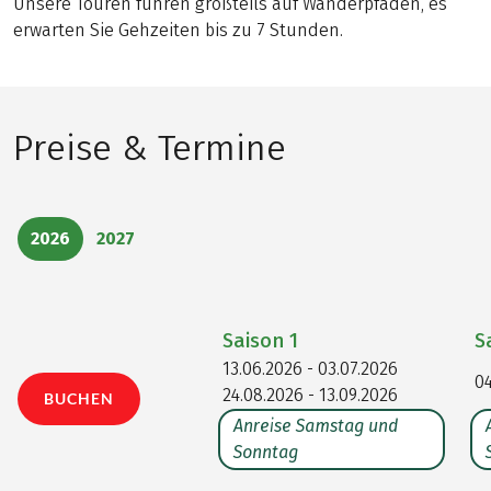
Unsere Touren führen großteils auf Wanderpfaden, es
erwarten Sie Gehzeiten bis zu 7 Stunden.
Preise & Termine
2026
2027
Saison
1
S
13.06.2026 - 03.07.2026
04
24.08.2026 - 13.09.2026
BUCHEN
Anreise Samstag und
Sonntag