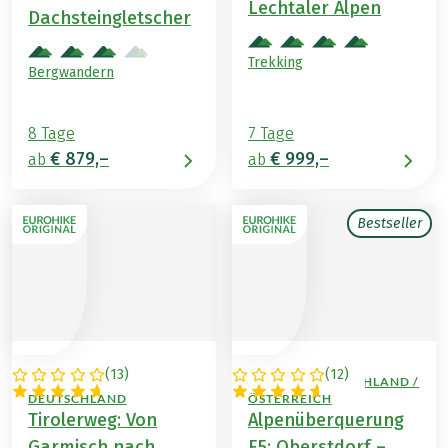
Lechtaler Alpen
Dachsteingletscher
Trekking
Bergwandern
8 Tage
7 Tage
€ 879,–
€ 999,–
ab
ab
Bestseller
(
13
)
(
12
)
ÖSTERREICH /
ITALIEN / DEUTSCHLAND /
DEUTSCHLAND
ÖSTERREICH
Tirolerweg: Von
Alpenüberquerung
Garmisch nach
E5: Oberstdorf –