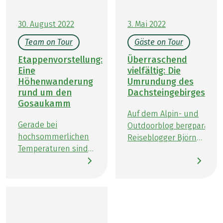
urigen Almhütten und durch eine spannende
Naturlandschaft führen. Die Schätze des Waldes
30. August 2022
3. Mai 2022
und der umliegenden Bauernhöfe werden von
Team on Tour
Gäste on Tour
den Hüttenwirten frisch verarbeitet, um für Sie die
leckersten Gerichte zu zaubern. Auf den
Etappenvorstellung:
Überraschend
Geschmack gekommen? Beim Almwandern im
Eine
vielfältig: Die
Salzkammergut erleben Sie die Magie des
Höhenwanderung
Umrundung des
rund um den
Dachsteingebirges
Hochplateaus ob alleine, mit Freunden oder beim
Gosaukamm
genussvollen Wandern mit der ganzen Familie.
Auf dem Alpin- und
Gerade bei
Outdoorblog bergparadies
hochsommerlichen
Reiseblogger Björn
Temperaturen sind
von seinen
die angenehm kühle
Erlebnissen auf den
Bergluft in höheren
Bergen. Ob kurze
Gefilden und eine
Tagestouren,
Erfrischung in den
traumhafte
traumhaften Salzkammergut-
Weitwanderungen
Seen genau das
oder