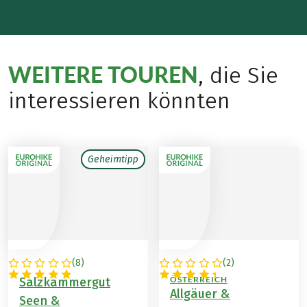
WEITERE TOUREN
, die Sie
interessieren könnten
Geheimtipp
(
8
)
(
2
)
ÖSTERREICH
DEUTSCHLAND /
ÖSTERREICH
Salzkammergut
Allgäuer &
Seen &