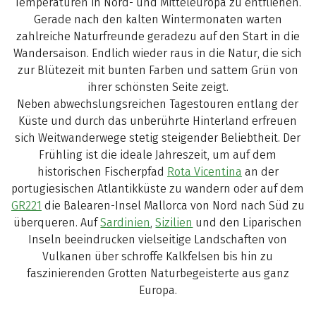
Temperaturen in Nord- und Mitteleuropa zu entfliehen.
Gerade nach den kalten Wintermonaten warten
zahlreiche Naturfreunde geradezu auf den Start in die
Wandersaison. Endlich wieder raus in die Natur, die sich
zur Blütezeit mit bunten Farben und sattem Grün von
ihrer schönsten Seite zeigt.
Neben abwechslungsreichen Tagestouren entlang der
Küste und durch das unberührte Hinterland erfreuen
sich Weitwanderwege stetig steigender Beliebtheit. Der
Frühling ist die ideale Jahreszeit, um auf dem
historischen Fischerpfad
Rota Vicentina
an der
portugiesischen Atlantikküste zu wandern oder auf dem
GR221
die Balearen-Insel Mallorca von Nord nach Süd zu
überqueren. Auf
Sardinien
,
Sizilien
und den Liparischen
Inseln beeindrucken vielseitige Landschaften von
Vulkanen über schroffe Kalkfelsen bis hin zu
faszinierenden Grotten Naturbegeisterte aus ganz
Europa.