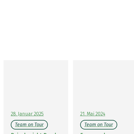
Portugal
Portugal gehört zu den beliebtesten Reisezielen unserer
Gäste und Eurohike Mitarbeiter im Frühling. In ihren
Reiseberichten teilen Sie ihre Erfahrungen und Tipps für
einen rundum gelungenen Wanderurlaub in Portugal.
28. Januar 2025
21. Mai 2024
Team on Tour
Team on Tour