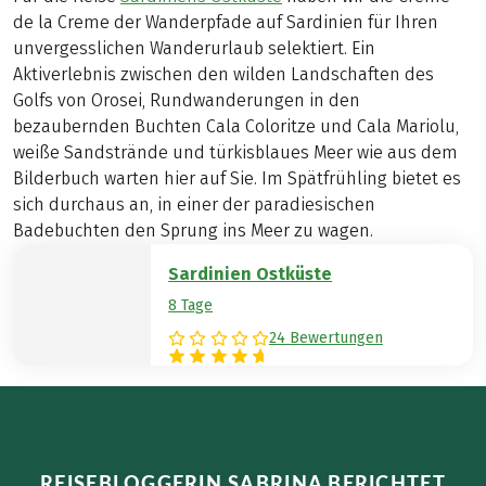
über die gesamte
de la Creme der Wanderpfade auf Sardinien für Ihren
Insel erstrecken. Auch
unvergesslichen Wanderurlaub selektiert. Ein
die Blumenpracht, die
Aktiverlebnis zwischen den wilden Landschaften des
uns dort erwartet, ist
Golfs von Orosei, Rundwanderungen in den
unbedingt zu
bezaubernden Buchten Cala Coloritze und Cala Mariolu,
erwähnen – sie macht
weiße Sandstrände und türkisblaues Meer wie aus dem
die Insel wirklich
Bilderbuch warten hier auf Sie. Im Spätfrühling bietet es
einzigartig.
sich durchaus an, in einer der paradiesischen
Untergebracht in
Badebuchten den Sprung ins Meer zu wagen.
überaus tollen
Unterkünften können
Sardinien Ostküste
wir unsere
8 Tage
Wandertage täglich
24 Bewertungen
direkt am Meer
ausklingen lassen.
Auch Spaziergänge
durch die zum Teil
eher kleineren
REISEBLOGGERIN SABRINA BERICHTET
Ortschaften sind