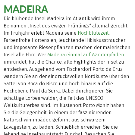
MADEIRA
Die blühende Insel Madeira im Atlantik wird ihrem
Beinamen „Insel des ewigen Frühlings“ allemal gerecht.
Im Frühjahr erlebt Madeira seine
Hochblütezeit
.
Farbenfrohe Hortensien, leuchtende Hibiskussträucher
und imposante Riesenpflanzen machen der malerischen
Insel alle Ehre. Wer
Madeira einmal auf Wanderpfaden
umrundet, hat die Chance, alle Highlights der Insel zu
entdecken. Ausgehend vom Fischerdorf Porto da Cruz
wandern Sie an der eindrucksvollen Nordküste über den
Sattel von Boca do Risco und hoch hinaus auf die
Hochebene Paul da Serra. Dabei durchqueren Sie
schattige Lorbeerwälder, die Teil des UNESCO-
Weltkulturerbes sind. Im Küstenort Porto Moniz haben
Sie die Gelegenheit, in einem der faszinierenden
Naturschwimmbäder, geformt aus schwarzem
Lavagestein, zu baden. Schließlich erreichen Sie die
lebendige Inselhauptstadt Funchal. Besuchen Sie