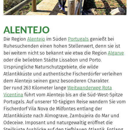
ALENTEJO
Die Region
Alentejo
im Süden
Portugals
genießt bei
Ruhesuchenden einen hohen Stellenwert, denn sie ist
bei weitem nicht so bekannt wie etwa die Region
Algarve
oder die beliebten Städte Lissabon und Porto.
Ursprüngliche Naturschutzgebiete, die wilde
Atlantikküste und authentische Fischerdörfer verleihen
dem Alentejo seinen ganz besonderen Charakter.
Der rund 263 Kilometer lange
Weitwanderweg Rota
Vicentina
führt vom Alentejo bis an die Süd-West-Spitze
Portugals. Auf unserer 10-tägigen Reise wandern Sie vom
Fischerdorf Vila Nova de Milfontes entlang der
Atlantikküste nach Almograve, Zambujeira do Mar und
Odeceixe. Imposant und naturgewaltig eröffnet die
Steilküste Ausblicke auf den tiefblauen Atlantik. Entlang