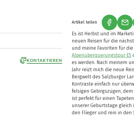
Artikel teilen
(LINK ÖFF
(LI
Es ist Herbst und im Marke
neuen Reisen für die nächs
und meine Favoriten für die 
Alpenüberquerungstour E5
o
KONTAKTIEREN
es werden. Nach meinem un
Jahr reizt mich die neue Re
Bergwelt des Salzburger Lan
Kontraste einfach nur über
felsigen Gebirgszügen, dem
ist perfekt für einen Tapet
unserer Geburtstage gleich i
den Flieger und rein in den