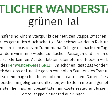
TLICHER WANDERST
grünen Tal
nsfer sind wir am Startpunkt der heutigen Etappe. Zwischen 
 es gemütlich durch schattige Steineichenwälder in Richtung
en bereits, was uns im Tramuntana-Gebirge die nächsten Tag
andern wir immer wieder auf flachen Passagen und lernen 
elschafe, kennen. Auf den letzten Kilometern entdecken wir b
“ des
Fernwanderweges GR221
. Am schönen Rastplatz vor de
ziel: das Kloster Lluc. Umgeben von hohen Wänden des Tramu
mit seinem magischen Innenhof und botanischem Garten. Di
erschön angelegten Grünflächen, wir halten inne und geni
rsten heimischen Spezialitäten im Klosterrestaurant lassen
erste Etappe plaudernd ausklingen.