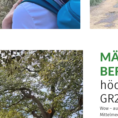
MÄ
BE
höc
GR
Wow – auf
Mittelmee