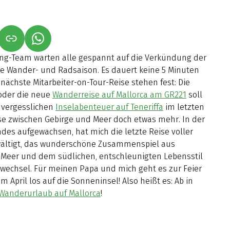
NET IN NEUEM TAB)
NK ÖFFNET IN NEUEM TAB)
(LINK ÖFFNET IN NEUEM TAB)
ting-Team warten alle gespannt auf die Verkündung der
te Wander- und Radsaison. Es dauert keine 5 Minuten
nächste Mitarbeiter-on-Tour-Reise stehen fest: Die
der die neue
Wanderreise auf Mallorca am GR221
soll
vergesslichen
Inselabenteuer auf Teneriffa
im letzten
ise zwischen Gebirge und Meer doch etwas mehr. In der
des aufgewachsen, hat mich die letzte Reise voller
wältigt, das wunderschöne Zusammenspiel aus
 Meer und dem südlichen, entschleunigten Lebensstil
enwechsel. Für meinen Papa und mich geht es zur Feier
m April los auf die Sonneninsel! Also heißt es: Ab in
Wanderurlaub auf Mallorca
!