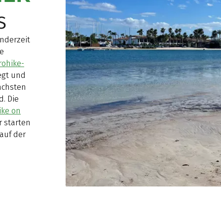
s
nderzeit
te
rohike-
egt und
ächsten
d. Die
ike on
r starten
auf der