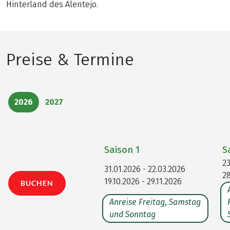
Hinterland des Alentejo.
Preise & Termine
2026
2027
Saison
1
S
23
31.01.2026 - 22.03.2026
28
19.10.2026 - 29.11.2026
BUCHEN
Anreise Freitag, Samstag
und Sonntag