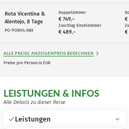
Doppelzimmer
D
Rota Vicentina &
€ 749,–
€
Alentejo, 8 Tage
Zuschlag Einzelzimmer
Zu
PO-POWVL-08X
€ 489,–
€
ALLE PREISE ANZEIGEN
PREIS BERECHNEN
Preise pro Person in EUR
LEISTUNGEN & INFOS
Alle Details zu dieser Reise
Leistungen