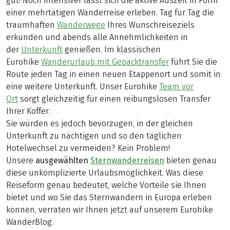
gut! Noch intensiver lässt sich die aktive Auszeit in Form
einer mehrtätigen Wanderreise erleben. Tag für Tag die
traumhaften
Wanderwege
Ihres Wunschreiseziels
erkunden und abends alle Annehmlichkeiten in
der
Unterkunft
genießen. Im klassischen
Eurohike
Wanderurlaub mit Gepäcktransfer
führt Sie die
Route jeden Tag in einen neuen Etappenort und somit in
eine weitere Unterkunft. Unser Eurohike
Team vor
Ort
sorgt gleichzeitig für einen reibungslosen Transfer
Ihrer Koffer.
Sie würden es jedoch bevorzugen, in der gleichen
Unterkunft zu nächtigen und so den täglichen
Hotelwechsel zu vermeiden? Kein Problem!
Unsere
ausgewählten
Sternwanderreisen
bieten genau
diese unkomplizierte Urlaubsmöglichkeit. Was diese
Reiseform genau bedeutet, welche Vorteile sie Ihnen
bietet und wo Sie das Sternwandern in Europa erleben
können, verraten wir Ihnen jetzt auf unserem Eurohike
WanderBlog.