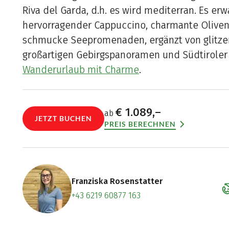
Riva del Garda, d.h. es wird mediterran. Es erw
hervorragender Cappuccino, charmante Olive
schmucke Seepromenaden, ergänzt von glitze
großartigen Gebirgspanoramen und Südtiroler 
Wanderurlaub mit Charme
.
€ 1.089,–
ab
JETZT BUCHEN
PREIS BERECHNEN
Franziska Rosenstatter
+43 6219 60877 163
Zum Konta