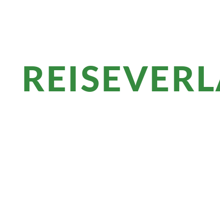
REISEVER
Überblick
Wandern Sie durch Europas größtes Apf
Südtiroler Weine. Am Burgenweg passie
Kalterer See genießen Sie ein Bad, bevo
grüßt.