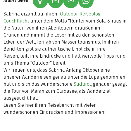
Artikel teilen
(LINK ÖFFNET IN NEUEM TAB)
(LINK ÖFFNET IN NEUEM TAB)
(LINK ÖFFNET IN NE
Sabrina erzählt auf ihrem
Outdoor-Reiseblog
Couchflucht
unter dem Motto "Runter vom Sofa & raus in
die Natur" von ihren Abenteuern draußen im
Grünen und nimmt die Leser mit zu den schönsten
Ecken der Welt, fernab von Massentourismus. In ihren
Berichten gibt sie authentische Einblicke in ihre
Reisen, teilt ihre Eindrücke und hält wertvolle Tipps rund
ums Thema "Outdoor" bereit.
Wir freuen uns, dass Sabrina Anfang Oktober eine
unserer Wanderreisen genau unter die Lupe genommen
hat und sich das wunderschöne
Südtirol
, genauer gesagt
die Tour von Meran zum Gardasee, als Wanderziel
ausgesucht hat.
Lesen Sie hier ihren Reisebericht mit vielen
wunderschönen Eindrücken und Impressionen: