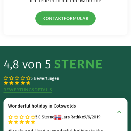
Ich freue mich auf Ihre Nachricht!
KONTAKTFORMULAR
STERNE
4,8 von 5
5 Bewertungen
BEWERTUNGSDETAILS
Wonderful holiday in Cotswolds
5.0
Sterne
Lars Rathke
9/6/2019