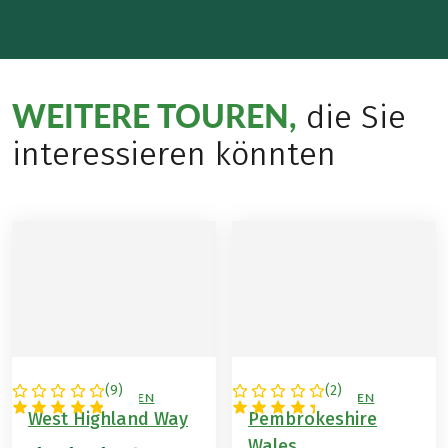
WEITERE TOUREN,
die Sie
interessieren könnten
(
9
)
(
2
)
GROSSBRITANNIEN
GROSSBRITANNIEN
West Highland Way
Pembrokeshire
Wales