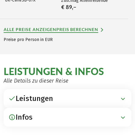
UK-CWWSB-07X
Zuschlag Alleinreisende
€ 89,–
ALLE PREISE ANZEIGEN
PREIS BERECHNEN
Preise pro Person in EUR
LEISTUNGEN & INFOS
Alle Details zu dieser Reise
Leistungen
Infos
ENTHALTEN
Übernachtungen in schönen landestypischen