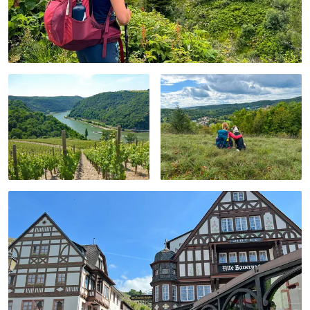
15 Wochen ist verboten)
Einreisebestimmungen für bestimmte
Hunderassen: für bestimmte Rassen gelten in
Deutschland spezielle Einreisebestimmungen.
Bitte informieren Sie sich vor Reiseantritt über die
entsprechenden Bestimmungen.
Noch mehr Informationen über
jeweiligen
Einreisebestimmungen nach Reiseziel
auf
einen Blick.