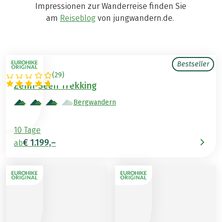
Impressionen zur Wanderreise finden Sie
am
Reiseblog
von jungwandern.de.
Bestseller
(
29
)
ÖSTERREICH
Zehn-Seen Trekking
Bergwandern
10 Tage
€ 1.199,–
ab