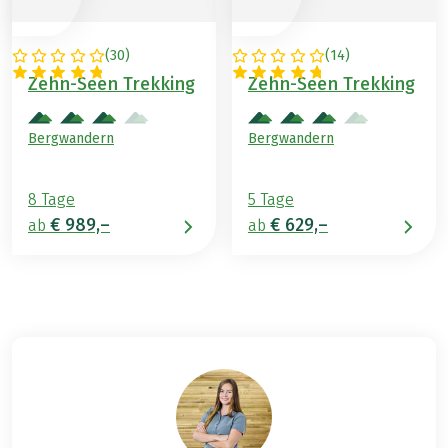
(
30
)
(
14
)
ÖSTERREICH
ÖSTERREICH
Zehn-Seen Trekking
Zehn-Seen Trekking
Bergwandern
Bergwandern
8 Tage
5 Tage
€ 989,–
€ 629,–
ab
ab