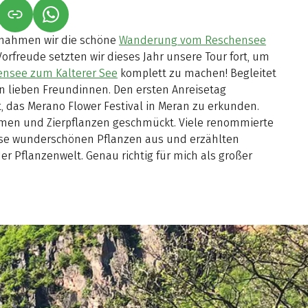
NET IN NEUEM TAB)
NK ÖFFNET IN NEUEM TAB)
(LINK ÖFFNET IN NEUEM TAB)
rnahmen wir die schöne
Wanderung vom Reschensee
r Vorfreude setzten wir dieses Jahr unsere Tour fort, um
nsee zum Kalterer See
komplett zu machen! Begleitet
n lieben Freundinnen. Den ersten Anreisetag
t, das Merano Flower Festival in Meran zu erkunden.
umen und Zierpflanzen geschmückt. Viele renommierte
diese wunderschönen Pflanzen aus und erzählten
r Pflanzenwelt. Genau richtig für mich als großer