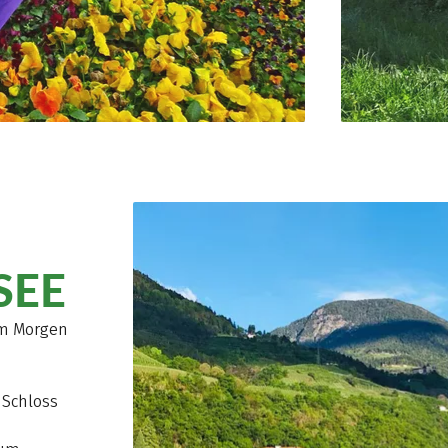
SEE
am Morgen
 Schloss