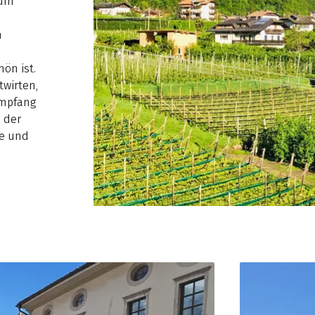
zum
n
ön ist.
wirten,
Empfang
 der
de und