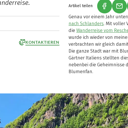
nderreise.
Artikel teilen
(LINK ÖFF
(LI
Genau vor einem Jahr unte
nach Schlanders
. Mit volle
die
Wanderreise vom Resche
wurde ich wieder von meine
KONTAKTIEREN
verbrachten wir gleich dami
Die ganze Stadt war mit Bl
Gärtner Italiens stellten 
nebenbei die Geheimnisse de
Blumenfan.