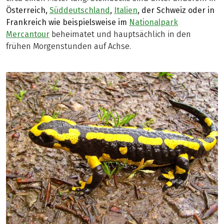
Österreich,
Süddeutschland
,
Italien
, der Schweiz oder in
Frankreich wie beispielsweise im
Nationalpark
Mercantour
beheimatet und hauptsächlich in den
frühen Morgenstunden auf Achse.