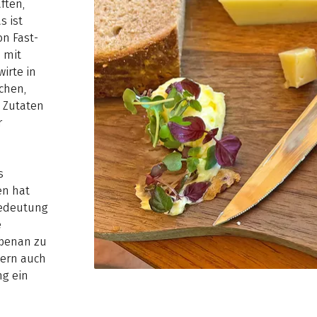
ften,
s ist
on Fast-
 mit
irte in
chen,
 Zutaten
r
s
en hat
Bedeutung
e
ebenan zu
dern auch
ng ein