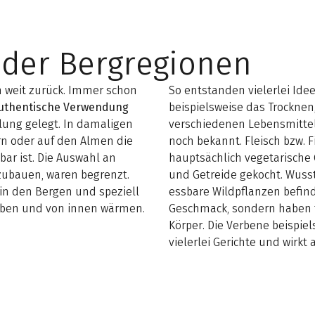
der Bergregionen
ch weit zurück. Immer schon
So entstanden vielerlei Id
 authentische Verwendung
beispielsweise das Trocknen
ung gelegt. In damaligen
verschiedenen Lebensmittel
rn oder auf den Almen die
noch bekannt. Fleisch bzw. 
r ist. Die Auswahl an
hauptsächlich vegetarische 
zubauen, waren begrenzt.
und Getreide gekocht. Wusst
in den Bergen und speziell
essbare Wildpflanzen befin
 geben und von innen wärmen.
Geschmack, sondern haben t
Körper. Die Verbene beispie
vielerlei Gerichte und wirkt