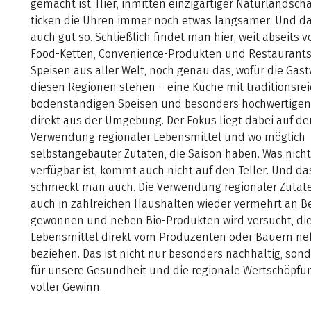
gemacht ist. Hier, inmitten einzigartiger Naturlandscha
ticken die Uhren immer noch etwas langsamer. Und da
auch gut so. Schließlich findet man hier, weit abseits v
Food-Ketten, Convenience-Produkten und Restaurants
Speisen aus aller Welt, noch genau das, wofür die Gastw
diesen Regionen stehen – eine Küche mit traditionsrei
bodenständigen Speisen und besonders hochwertigen
direkt aus der Umgebung. Der Fokus liegt dabei auf de
Verwendung regionaler Lebensmittel und wo möglich
selbstangebauter Zutaten, die Saison haben. Was nicht
verfügbar ist, kommt auch nicht auf den Teller. Und da
schmeckt man auch. Die Verwendung regionaler Zutat
auch in zahlreichen Haushalten wieder vermehrt an 
gewonnen und neben Bio-Produkten wird versucht, di
Lebensmittel direkt vom Produzenten oder Bauern n
beziehen. Das ist nicht nur besonders nachhaltig, son
für unsere Gesundheit und die regionale Wertschöpfu
voller Gewinn.