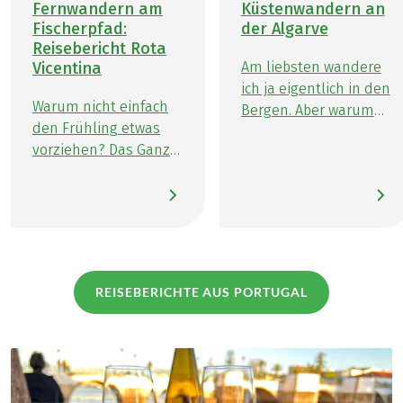
Fernwandern am
Küstenwandern an
Fischerpfad:
der Algarve
Reisebericht Rota
Vicentina
Am liebsten wandere
ich ja eigentlich in den
Warum nicht einfach
Bergen. Aber warum
den Frühling etwas
nicht einmal etwas
vorziehen? Das Ganze
anderes
noch an einem der
ausprobieren?
schönsten
Küstenwandern an
Fernwanderwege? Als
der Algarve, das klingt
leidenschaftlicher
doch super! Und ein
Wanderer darf ich
bisschen Sonne und
Ende Februar 2024
Meer tut sicherlich gut
REISEBERICHTE AUS PORTUGAL
(LINK ÖFFNET IN NEUEM TAB)
nach Portugal reisen.
nach diesem langen
Genauer gesagt auf
und verregneten
dem Fernwanderweg
Winter, der einfach
Rota Vicentina in der
nicht aufhören will.
10-Tages-Variante