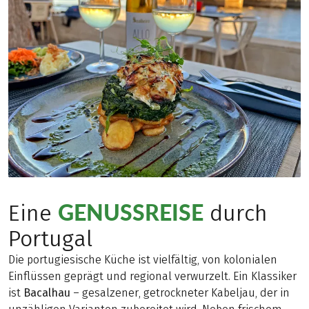
(auch als 8-Tages-
Variante möglich).
Wenn sich
Leidenschaft und
Beruf kombinieren
lassen, steigt die
Vorfreude umso mehr
GENUSSREISE
Eine
durch
Portugal
Die portugiesische Küche ist vielfältig, von kolonialen
Einflüssen geprägt und regional verwurzelt. Ein Klassiker
ist
Bacalhau
– gesalzener, getrockneter Kabeljau, der in