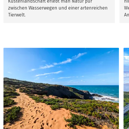
Küstenlandschaft erlebt man Natur pur
hi
zwischen Wasserwegen und einer artenreichen
We
Tierwelt.
An