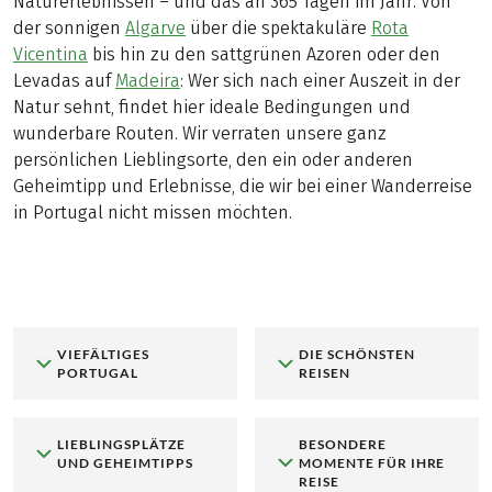
Naturerlebnissen – und das an 365 Tagen im Jahr. Von
der sonnigen
Algarve
über die spektakuläre
Rota
Vicentina
bis hin zu den sattgrünen Azoren oder den
Levadas auf
Madeira
: Wer sich nach einer Auszeit in der
Natur sehnt, findet hier ideale Bedingungen und
wunderbare Routen. Wir verraten unsere ganz
persönlichen Lieblingsorte, den ein oder anderen
Geheimtipp und Erlebnisse, die wir bei einer Wanderreise
in Portugal nicht missen möchten.
VIEFÄLTIGES
DIE SCHÖNSTEN
PORTUGAL
REISEN
LIEBLINGSPLÄTZE
BESONDERE
UND GEHEIMTIPPS
MOMENTE FÜR IHRE
REISE