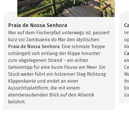
Praia de Nossa Senhora
C
Wer auf dem Fischerpfad unterwegs ist, passiert
Im
kurz vor Zambujeira do Mar den idyllischen
üp
Praia de Nossa Senhora
. Eine schmale Treppe
kl
schlängelt sich entlang der Klippe hinunter
C
zum abgelegenen Strand – ein echter
e
Geheimtipp für eine kurze Pause am Meer. Ein
Ce
Stück weiter führt ein hölzerner Steg Richtung
Wa
Klippenkante und endet an einer
ih
Aussichtsplattform, die mit einem
En
atemberaubenden Blick auf den Atlantik
zu
belohnt.