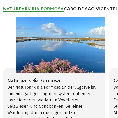
NATURPARK RIA FORMOSA
CABO DE SÃO VICENTE
Naturpark Ria Formosa
C
Der
Naturpark Ria Formosa
an der Algarve ist
D
ein einzigartiges Lagunensystem mit einer
sü
faszinierenden Vielfalt an Vogelarten,
Fe
Salzwiesen und Sandbänken. Bei einer
St
Wanderung durch diese geschützte
At